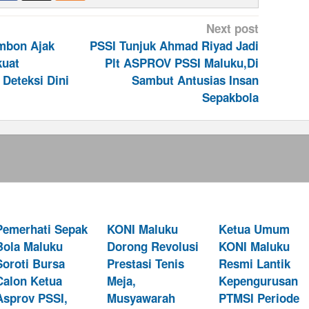
Next post
Ambon Ajak
PSSI Tunjuk Ahmad Riyad Jadi
kuat
Plt ASPROV PSSI Maluku,Di
Deteksi Dini
Sambut Antusias Insan
Sepakbola
Pemerhati Sepak
KONI Maluku
Ketua Umum
Bola Maluku
Dorong Revolusi
KONI Maluku
Soroti Bursa
Prestasi Tenis
Resmi Lantik
Calon Ketua
Meja,
Kepengurusan
Asprov PSSI,
Musyawarah
PTMSI Periode