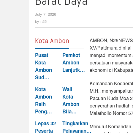
Barat Daya
Tradisi
dan
July 7, 2026
by
Dongkrak
n25
by
n25
Wisata
Maluku
Barat
Kota Ambon
AMBON, N25NEWS.i
Daya
XV/Pattimura dinilai
Pusat
Pemkot
menjadi momentum st
Kota
Ambon
persatuan masyarak
Ambon
Lanjutk…
ekonomi di Kabupat
Sud…
Komandan Kodaeral 
Kota
Wali
M.H., menyampaikan
Ambon
Kota
Pacuan Kuda Moa 202
Raih
Ambon
penyerahan hadiah d
Peng…
Bila…
Malaihollo Nomor 57
Lepas 32
Tingkatkan
Menurut Komandan Ko
Peserta
Pelayanan…