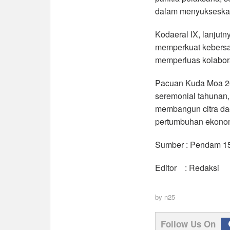
dalam menyukseskan 
Kodaeral IX, lanjutn
memperkuat kebersam
memperluas kolabora
Pacuan Kuda Moa 202
seremonial tahunan,
membangun citra da
pertumbuhan ekonom
Sumber : Pendam 1
Editor : Redaksi
by
n25
Follow Us On