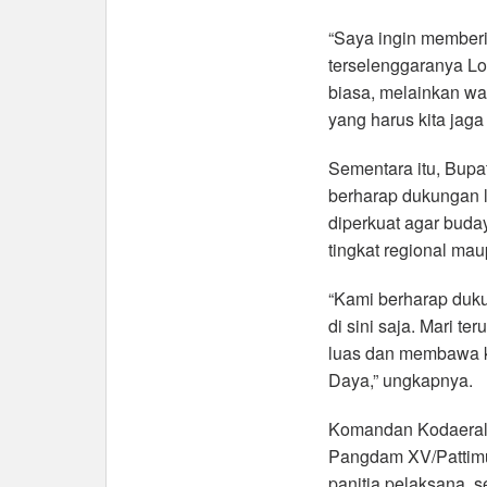
“Saya ingin memberik
terselenggaranya Lo
biasa, melainkan war
yang harus kita jag
Sementara itu, Bup
berharap dukungan l
diperkuat agar budaya
tingkat regional mau
“Kami berharap dukun
di sini saja. Mari t
luas dan membawa k
Daya,” ungkapnya.
Komandan Kodaeral 
Pangdam XV/Pattimu
panitia pelaksana, 