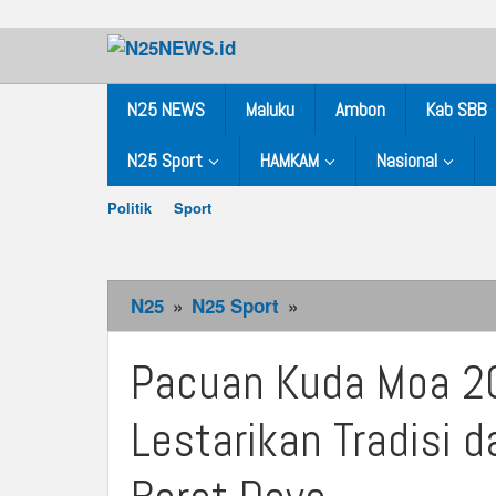
Skip
to
content
N25 NEWS
Maluku
Ambon
Kab SBB
N25 Sport
HAMKAM
Nasional
Politik
Sport
N25
»
N25 Sport
»
Pacuan
Kuda
Moa
Pacuan Kuda Moa 20
2026
Sukses
Lestarikan Tradisi 
Digelar,
Lestarikan