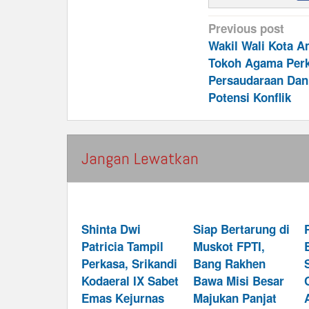
Post
Previous post
navigation
Wakil Wali Kota 
Tokoh Agama Per
Persaudaraan Dan 
Potensi Konflik
Jangan Lewatkan
Shinta Dwi
Siap Bertarung di
Patricia Tampil
Muskot FPTI,
Perkasa, Srikandi
Bang Rakhen
Kodaeral IX Sabet
Bawa Misi Besar
Emas Kejurnas
Majukan Panjat