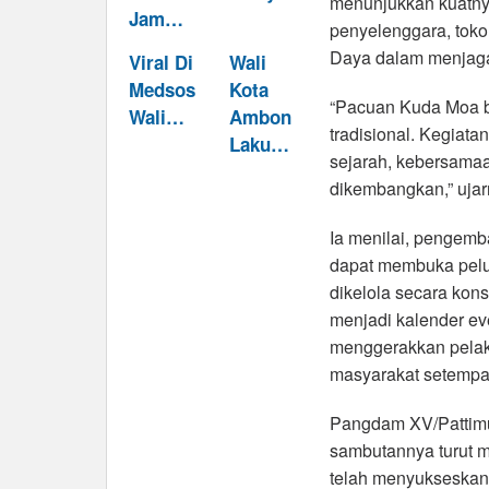
menunjukkan kuatnya
Jam…
penyelenggara, toko
Daya dalam menjaga 
Viral Di
Wali
Medsos
Kota
“Pacuan Kuda Moa bu
Wali…
Ambon
tradisional. Kegiata
Laku…
sejarah, kebersamaan
dikembangkan,” ujar
Ia menilai, pengem
dapat membuka pelua
dikelola secara kons
menjadi kalender ev
menggerakkan pelak
masyarakat setempa
Pangdam XV/Pattimu
sambutannya turut m
telah menyukseska