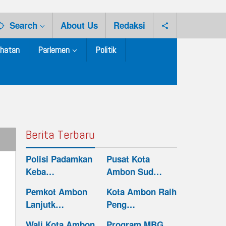
Search
About Us
Redaksi
hatan
Parlemen
Politik
Berita Terbaru
Polisi Padamkan
Pusat Kota
Keba…
Ambon Sud…
Pemkot Ambon
Kota Ambon Raih
Lanjutk…
Peng…
Wali Kota Ambon
Program MBG