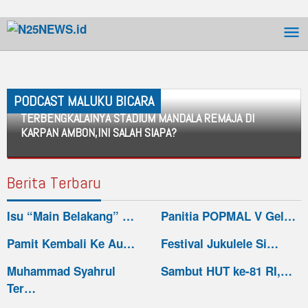
Skip
to
content
PODCAST MALUKU BICARA
TERBENGKALAINYA STADIUM MANDALA REMAJA DI
KARPAN AMBON,INI SALAH SIAPA?
PODCAST
Berita Terbaru
MALUKU
BICARA
Isu “Main Belakang” …
Panitia POPMAL V Gel…
July
31,
Pamit Kembali Ke Au…
Festival Jukulele Si…
2024
by
Muhammad Syahrul
Sambut HUT ke-81 RI,…
n25
Ter…