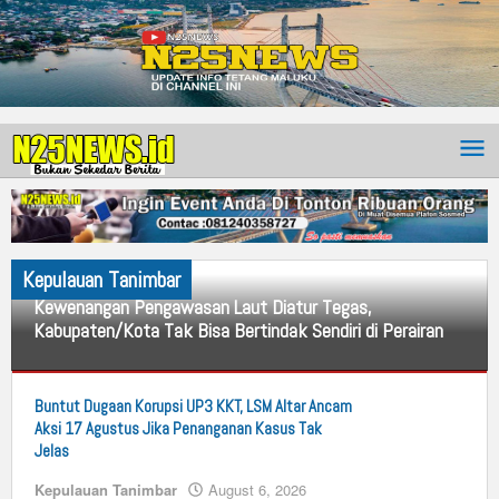
Kepulauan Tanimbar
Kewenangan Pengawasan Laut Diatur Tegas,
Kabupaten/Kota Tak Bisa Bertindak Sendiri di Perairan
Kepulauan
Buntut Dugaan Korupsi UP3 KKT, LSM Altar Ancam
Tanimbar
Aksi 17 Agustus Jika Penanganan Kasus Tak
August
Jelas
7,
Kepulauan Tanimbar
August 6, 2026
by
2026