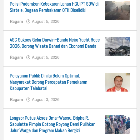
Polisi Padamkan Kebakaran Lahan HGU PT SDW di
Dan
Kriminal
Siatele, Dugaan Pembakaran OTK Diselidiki
,
Ragam
Ragam
August 5, 2026
by
n25
August
6,
2026
ASC Sukses Gelar Darwin–Banda Neira Yacht Race
by
2026, Dorong Wisata Bahari dan Ekonomi Banda
n25
Ragam
August 5, 2026
by
n25
Pelayanan Publik Dinilai Belum Optimal,
Masyarakat Dorong Percepatan Pemekaran
Kabupaten Talabatai
Ragam
August 3, 2026
by
n25
Longsor Putus Akses Oma–Wassu, Bripka R.
Sapulette Pimpin Gotong Royong Demi Pulihkan
Jalur Warga dan Program Makan Bergizi