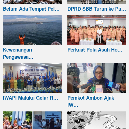
Belum Ada Tempat Pel…
DPRD SBB Turun ke Pu…
Kewenangan
Perkuat Pola Asuh Ho…
Pengawasa…
IWAPI Maluku Gelar R…
Pemkot Ambon Ajak
IW…