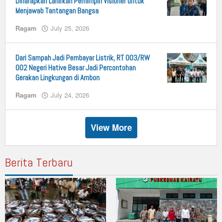
Diharapkan Lahirkan Pemimpin Visioner untuk
Menjawab Tantangan Bangsa
Ragam
July 25, 2026
by
n25
Dari Sampah Jadi Pembayar Listrik, RT 003/RW
002 Negeri Hative Besar Jadi Percontohan
Gerakan Lingkungan di Ambon
Ragam
July 24, 2026
by
n25
View More
Berita Terbaru