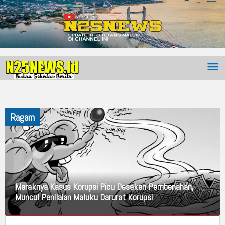
Ragam
Maraknya Kasus Korupsi Picu Desakan Pembenahan,
Muncul Penilaian Maluku Darurat Korupsi
Hukum