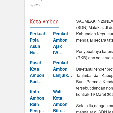
SDN
n25
by
n25
Matakus
Belajar
Di
Kota Ambon
SAUMLAKI,N25NEWS.
Gasebo
(SDN) Matakus di d
Perkuat
Pemkot
Kabupaten Kepulauan
Pola
Ambon
mengajar secara tat
Asuh
Ajak
Penyebabnya karena 
Ho…
IW…
(RKB) dan satu ruan
Pusat
Pemkot
Kota
Ambon
Diketahui,tender pr
Ambon
Lanjutk…
Tanimbar dan Kabup
Sud…
Bumi Permata Kenda
tersebut dengan no
Kota
Wali
kontrak 19 Maret 20
Ambon
Kota
Raih
Ambon
Selain itu,dengan m
Peng…
Bila…
mengajar di SDN Mat