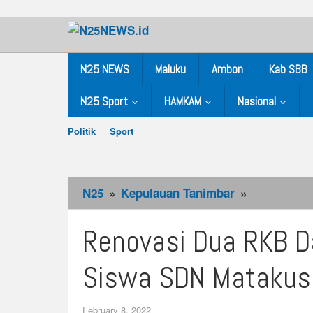
Skip
to
content
N25 NEWS
Maluku
Ambon
Kab SBB
N25 Sport
HAMKAM
Nasional
Politik
Sport
N25
»
Kepulauan Tanimbar
»
Renovasi
Dua
RKB
Renovasi Dua RKB D
Dan
Kantor
Siswa SDN Matakus 
Mangkrak,P
Siswa
February 8, 2022
by