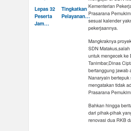
Kementerian Peker
Lepas 32
Tingkatkan
Prasarana Pemukima
Peserta
Pelayanan…
sesuai kalender yak
Jam…
pekerjaannya.
Mangkraknya proyek 
SDN Matakus,salah s
untuk mengecek ke 
Tanimbar,Dinas Cip
bertanggung jawab 
Nanaryain bertepuk 
mengatakan tidak ada
Prasarana Pemukima
Bahkan hingga berit
dari pihak-pihak ya
renovasi dua RKB da