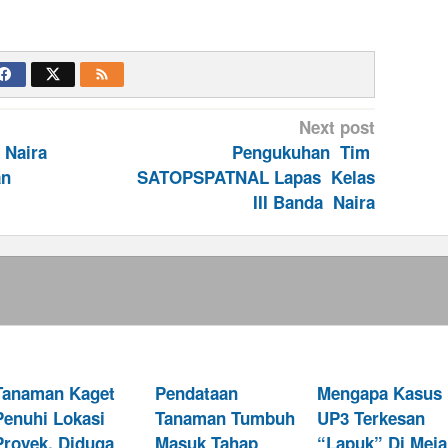
Next post
 Naira
Pengukuhan Tim
an
SATOPSPATNAL Lapas Kelas
III Banda Naira
Tanaman Kaget
Pendataan
Mengapa Kasus
Penuhi Lokasi
Tanaman Tumbuh
UP3 Terkesan
Proyek, Diduga
Masuk Tahap
“Lapuk” Di Meja