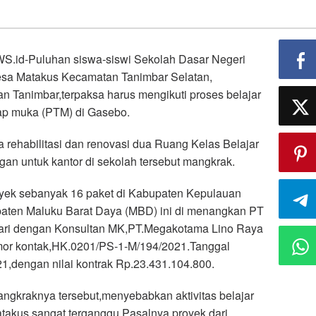
id-Puluhan siswa-siswi Sekolah Dasar Negeri
esa Matakus Kecamatan Tanimbar Selatan,
 Tanimbar,terpaksa harus mengikuti proses belajar
ap muka (PTM) di Gasebo.
rehabilitasi dan renovasi dua Ruang Kelas Belajar
gan untuk kantor di sekolah tersebut mangkrak.
oyek sebanyak 16 paket di Kabupaten Kepulauan
aten Maluku Barat Daya (MBD) ini di menangkan PT
ri dengan Konsultan MK,PT.Megakotama Lino Raya
mor kontak,HK.0201/PS-1-M/194/2021.Tanggal
21,dengan nilai kontrak Rp.23.431.104.800.
angkraknya tersebut,menyebabkan aktivitas belajar
akus sangat terganggu.Pasalnya,proyek dari