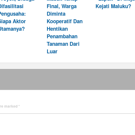
Difasilitasi
Final, Warga
Kejati Maluku?
Pengusaha:
Diminta
Siapa Aktor
Kooperatif Dan
Utamanya?
Hentikan
Penambahan
Tanaman Dari
Luar
 are marked
*