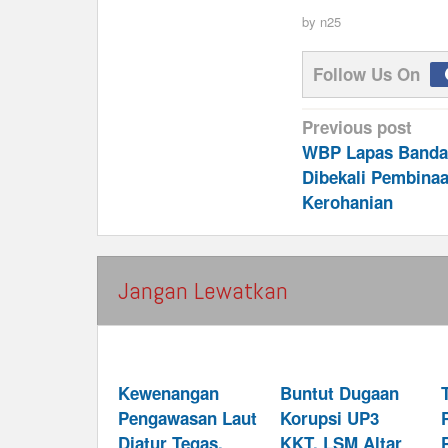
by
n25
Follow Us On
Post
Previous post
navigation
WBP Lapas Banda
Dibekali Pembina
Kerohanian
Jangan Lewatkan
Kewenangan
Buntut Dugaan
Pengawasan Laut
Korupsi UP3
Diatur Tegas,
KKT, LSM Altar