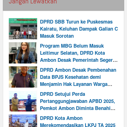
Jangan Lewatkan
DPRD SBB Turun ke Puskesmas
Kairatu, Keluhan Dampak Galian C
Masuk Sorotan
Program MBG Belum Masuk
Leitimur Selatan, DPRD Kota
Ambon Desak Pemerintah Segera
Cari Solusi
DPRD Ambon Desak Pembenahan
Data BPJS Kesehatan demi
Menjamin Hak Layanan Warga
Kurang Mampu
DPRD Setujui Perda
Pertanggungjawaban APBD 2025,
Pemkot Ambon Diminta Benahi
Retribusi dan Perkuat Kinerja
DPRD Kota Ambon
Pendapatan
Merekomendasikan LKPJ TA 2025