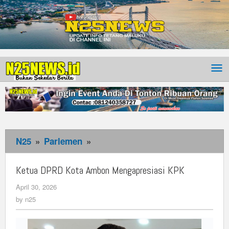
N25
»
Parlemen
»
Ketua
DPRD
Kota
Ketua DPRD Kota Ambon Mengapresiasi KPK
Ambon
April 30, 2026
by
Mengapresiasi
n25
by
n25
KPK