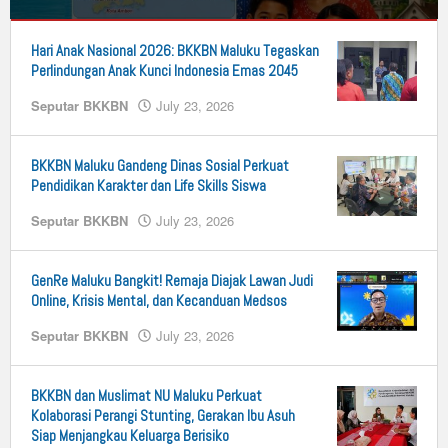
Seputar
Hari Anak Nasional 2026: BKKBN Maluku Tegaskan
BKKBN
Perlindungan Anak Kunci Indonesia Emas 2045
August
Seputar BKKBN
July 23, 2026
by
3,
n25
2026
by
n25
BKKBN Maluku Gandeng Dinas Sosial Perkuat
Pendidikan Karakter dan Life Skills Siswa
Seputar BKKBN
July 23, 2026
by
n25
GenRe Maluku Bangkit! Remaja Diajak Lawan Judi
Online, Krisis Mental, dan Kecanduan Medsos
Seputar BKKBN
July 23, 2026
by
n25
BKKBN dan Muslimat NU Maluku Perkuat
Kolaborasi Perangi Stunting, Gerakan Ibu Asuh
Siap Menjangkau Keluarga Berisiko