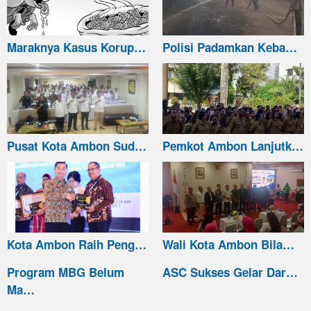
Maraknya Kasus Korup…
Polisi Padamkan Keba…
Pusat Kota Ambon Sud…
Pemkot Ambon Lanjutk…
Kota Ambon Raih Peng…
Wali Kota Ambon Bila…
Program MBG Belum
ASC Sukses Gelar Dar…
Ma…