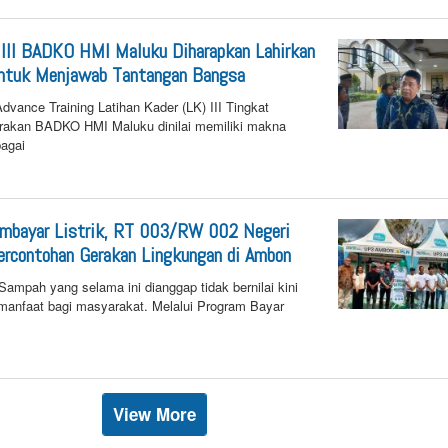
n25
 III BADKO HMI Maluku Diharapkan Lahirkan
untuk Menjawab Tantangan Bangsa
nce Training Latihan Kader (LK) III Tingkat
arakan BADKO HMI Maluku dinilai memiliki makna
bagai
6
by
n25
embayar Listrik, RT 003/RW 002 Negeri
ercontohan Gerakan Lingkungan di Ambon
pah yang selama ini dianggap tidak bernilai kini
manfaat bagi masyarakat. Melalui Program Bayar
6
by
n25
View More