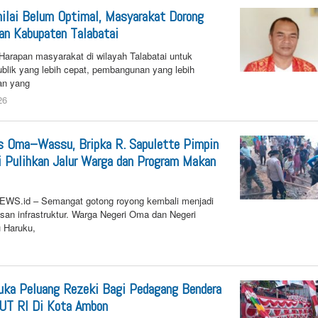
nilai Belum Optimal, Masyarakat Dorong
an Kabupaten Talabatai
apan masyarakat di wilayah Talabatai untuk
blik yang lebih cepat, pembangunan yang lebih
an yang
26
by
n25
s Oma–Wassu, Bripka R. Sapulette Pimpin
 Pulihkan Jalur Warga dan Program Makan
.id – Semangat gotong royong kembali menjadi
asan infrastruktur. Warga Negeri Oma dan Negeri
 Haruku,
6
by
n25
uka Peluang Rezeki Bagi Pedagang Bendera
HUT RI Di Kota Ambon