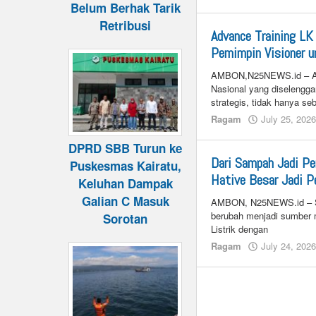
Belum Berhak Tarik
Retribusi
Advance Training LK
Pemimpin Visioner 
AMBON,N25NEWS.id – Adva
Nasional yang diselengg
strategis, tidak hanya se
Ragam
July 25, 202
DPRD SBB Turun ke
Dari Sampah Jadi P
Puskesmas Kairatu,
Hative Besar Jadi P
Keluhan Dampak
Galian C Masuk
AMBON, N25NEWS.id – Sam
berubah menjadi sumber 
Sorotan
Listrik dengan
Ragam
July 24, 202