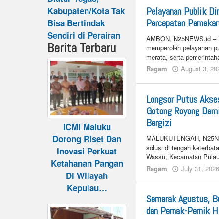
Kabupaten/Kota Tak
Pelayanan Publik Di
Percepatan Pemekar
Bisa Bertindak
Sendiri di Perairan
AMBON, N25NEWS.id – Har
Berita Terbaru
memperoleh pelayanan pu
merata, serta pemerintah
Ragam
August 3, 20
Longsor Putus Akse
Gotong Royong Demi
Bergizi
ICMI Maluku
Dorong Riset Dan
MALUKUTENGAH, N25NEWS
solusi di tengah keterbat
Inovasi Perkuat
Wassu, Kecamatan Pulau
Ketahanan Pangan
Ragam
July 31, 202
Di Wilayah
Kepulau…
Semarak Agustus, B
dan Pernak-Pernik 