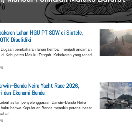
bakaran Lahan HGU PT SDW di Siatele,
OTK Diselidiki
Dugaan pembakaran lahan kembali menjadi ancaman
 di Kabupaten Maluku Tengah. Kebakaran yang terjadi
26
by
n25
arwin–Banda Neira Yacht Race 2026,
ri dan Ekonomi Banda
berhasilan penyelenggaraan Darwin–Banda Neira
 bukti bahwa Kepulauan Banda memiliki potensi besar
bahari
26
by
n25