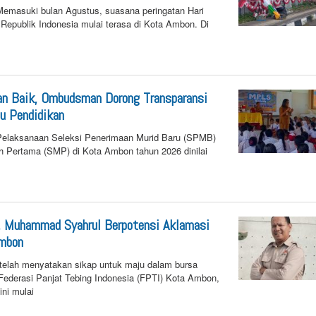
asuki bulan Agustus, suasana peringatan Hari
Republik Indonesia mulai terasa di Kota Ambon. Di
6
by
n25
n Baik, Ombudsman Dorong Transparansi
u Pendidikan
laksanaan Seleksi Penerimaan Murid Baru (SPMB)
h Pertama (SMP) di Kota Ambon tahun 2026 dinilai
6
by
n25
, Muhammad Syahrul Berpotensi Aklamasi
Ambon
ah menyatakan sikap untuk maju dalam bursa
ederasi Panjat Tebing Indonesia (FPTI) Kota Ambon,
ni mulai
6
by