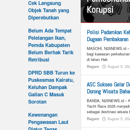
Cek Langsung
Korupsi
Objek Tanah yang
Diperebutkan
Hukum
Belum Ada Tempat
Polisi Padamkan Ke
Dan
Pelelangan Ikan,
Kriminal
,
Dugaan Pembakaran 
Ragam
Pemda Kabupaten
MASOHI, N25NEWS.id – 
Belum Berhak Tarik
August
bagi kawasan perkebunan
Retribusi
6,
di lahan Hak
2026
Ragam
August 5, 20
by
DPRD SBB Turun ke
n25
Puskesmas Kairatu,
ASC Sukses Gelar D
Keluhan Dampak
Dorong Wisata Baha
Galian C Masuk
BANDA, N25NEWS.id – Ke
Sorotan
Yacht Race 2026 menjadi
sebagai destinasi wisata 
Kewenangan
Ragam
August 5, 20
Pengawasan Laut
Diatur Tegas,