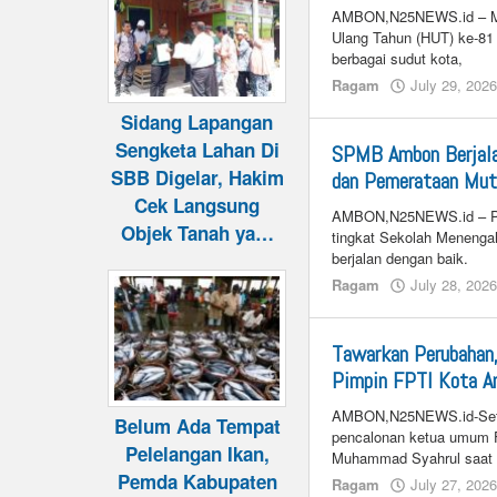
AMBON,N25NEWS.id – Mem
Ulang Tahun (HUT) ke-81 
berbagai sudut kota,
Ragam
July 29, 202
Sidang Lapangan
Sengketa Lahan Di
SPMB Ambon Berjala
SBB Digelar, Hakim
dan Pemerataan Mut
Cek Langsung
AMBON,N25NEWS.id – Pe
Objek Tanah ya…
tingkat Sekolah Menenga
berjalan dengan baik.
Ragam
July 28, 202
Tawarkan Perubahan
Pimpin FPTI Kota 
AMBON,N25NEWS.id-Setel
Belum Ada Tempat
pencalonan ketua umum F
Pelelangan Ikan,
Muhammad Syahrul saat i
Pemda Kabupaten
Ragam
July 27, 202