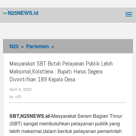
Skip
to
content
N25
»
Parlemen
»
Masyarakat
SBT
Butuh
Masyarakat SBT Butuh Pelayanan Publik Lebih
Pelayanan
Maksimal,Kolatlena : Bupati Harus Segera
Publik
Divinitifkan 189 Kepala Desa
Lebih
April 6, 2022
by
Maksimal,Kolatlena
n25
by
n25
:
Bupati
Harus
SBT,N25NEWS.id-
Masyarakat Seram Bagian Timur
Segera
(SBT) sangat membutuhkan pelayanan publik yang
Divinitifkan
lebih maksimal,dalam bentuk pelayanan pemerintah