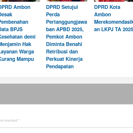
DPRD Ambon
DPRD Setujui
DPRD Kota
Desak
Perda
Ambon
Pembenahan
Pertanggungjawa
Merekomendasi
Data BPJS
ban APBD 2025,
an LKPJ TA 202
Kesehatan demi
Pemkot Ambon
Menjamin Hak
Diminta Benahi
Layanan Warga
Retribusi dan
Kurang Mampu
Perkuat Kinerja
Pendapatan
 are marked
*