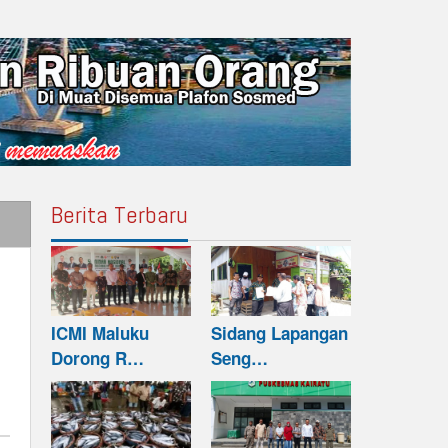
Berita Terbaru
ICMI Maluku
Sidang Lapangan
Dorong R…
Seng…