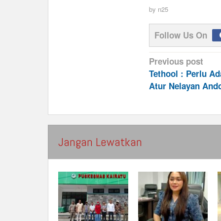
by
n25
Follow Us On
Post
Previous post
navigation
Tethool : Perlu A
Atur Nelayan And
Jangan Lewatkan