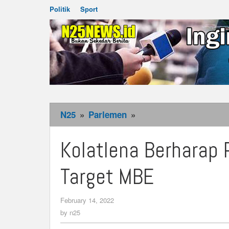
Politik
Sport
N25
»
Parlemen
»
Kolatlena
Berharap
Pemprov
Kolatlena Berharap
Mampu
Kejar
Target MBE
Target
MBE
February 14, 2022
by
n25
by
n25