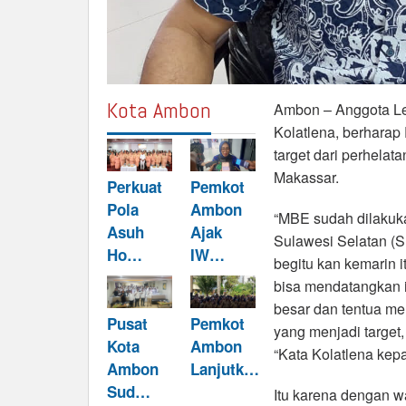
Kota Ambon
Ambon – Anggota Leg
Kolatlena, berharap
target dari perhelat
Makassar.
Perkuat
Pemkot
Pola
Ambon
“MBE sudah dilakuk
Asuh
Ajak
Sulawesi Selatan (S
Ho…
IW…
begitu kan kemarin 
bisa mendatangkan i
besar dan tentua me
Pusat
Pemkot
yang menjadi target
Kota
Ambon
“Kata Kolatlena ke
Ambon
Lanjutk…
Sud…
Itu karena dengan w