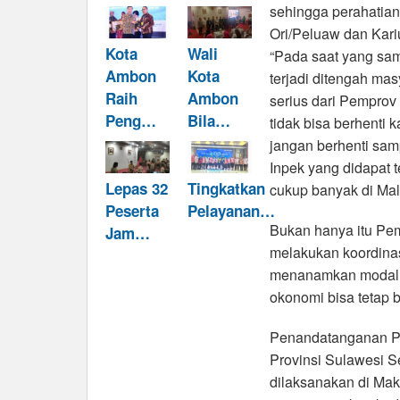
sehingga perahatia
Ori/Peluaw dan Kariu
Kota
Wali
“Pada saat yang sama
Ambon
Kota
terjadi ditengah ma
Raih
Ambon
serius dari Pemprov
Peng…
Bila…
tidak bisa berhenti 
jangan berhenti samp
Inpek yang didapat 
Lepas 32
Tingkatkan
cukup banyak di Mal
Peserta
Pelayanan…
Bukan hanya itu Pem
Jam…
melakukan koordinasi
menanamkan modalny
okonomi bisa tetap 
Penandatanganan Pe
Provinsi Sulawesi Se
dilaksanakan di Mak