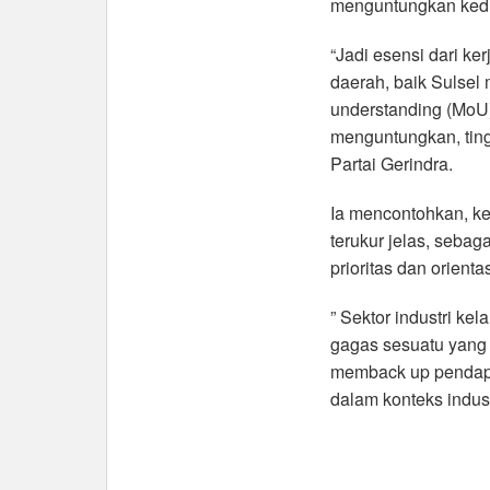
menguntungkan kedu
“Jadi esensi dari ke
daerah, baik Sulsel
understanding (MoU)
menguntungkan, tingg
Partai Gerindra.
Ia mencontohkan, ke
terukur jelas, seba
prioritas dan orientasi
” Sektor industri ke
gagas sesuatu yang
memback up pendapa
dalam konteks indust