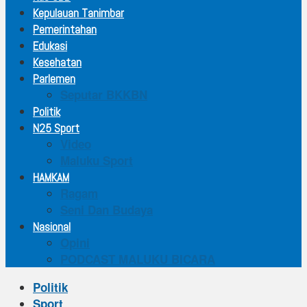
Kepulauan Tanimbar
Pemerintahan
Edukasi
Kesehatan
Parlemen
Seputar BKKBN
Politik
N25 Sport
Video
Maluku Sport
HAMKAM
Ragam
Seni Dan Budaya
Nasional
Opini
PODCAST MALUKU BICARA
Politik
Sport