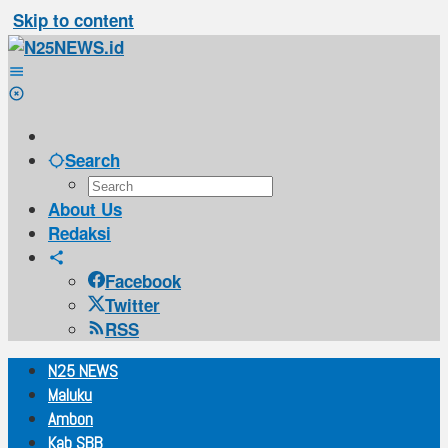
Skip to content
Search
About Us
Redaksi
Facebook
Twitter
RSS
N25 NEWS
Maluku
Ambon
Kab SBB