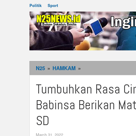
Politik
Sport
N25
»
HAMKAM
»
Tumbuhkan
Rasa
Cinta
Tumbuhkan Rasa Cint
Tanah
Air
Babinsa Berikan Ma
Sejak
Dini,
SD
Babinsa
Berikan
March 31, 2022
by