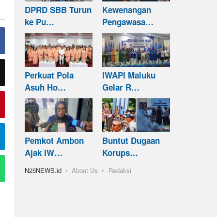
DPRD SBB Turun
Kewenangan
ke Pu…
Pengawasa…
Perkuat Pola
IWAPI Maluku
Asuh Ho…
Gelar R…
Pemkot Ambon
Buntut Dugaan
Ajak IW…
Korups…
N25NEWS.id
About Us
Redaksi