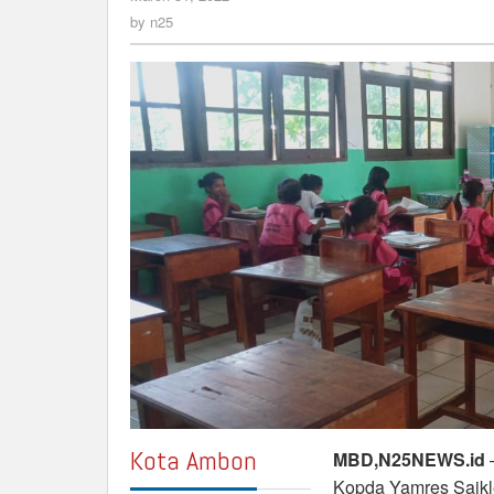
Materi
n25
by
n25
Wasbang
Kepada
Murid
SD
Kota Ambon
MBD,N25NEWS.id
–
Kopda Yamres Saik