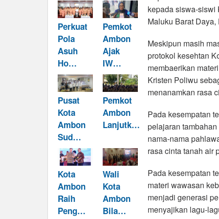
kepada siswa-siswi
Maluku Barat Daya, 
Perkuat
Pemkot
Pola
Ambon
Meskipun masih mas
Asuh
Ajak
protokol kesehtan 
Ho…
IW…
membaerikan materi
Kristen Poliwu seba
menanamkan rasa cint
Pusat
Pemkot
Kota
Ambon
Pada kesempatan te
Ambon
Lanjutk…
pelajaran tambahan
Sud…
nama-nama pahlawan
rasa cinta tanah air
Pada kesempatan te
Kota
Wali
materi wawasan keba
Ambon
Kota
menjadi generasi p
Raih
Ambon
menyajikan lagu-lag
Peng…
Bila…