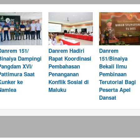
Danrem 151/
Danrem Hadiri
Danrem
Binaiya Dampingi
Rapat Koordinasi
151/Binaiya
Pangdam XVI/
Pembahasan
Bekali Ilmu
Pattimura Saat
Penanganan
Pembinaan
Kunker ke
Konflik Sosial di
Terutorial Bagi
Namlea
Maluku
Peserta Apel
Dansat