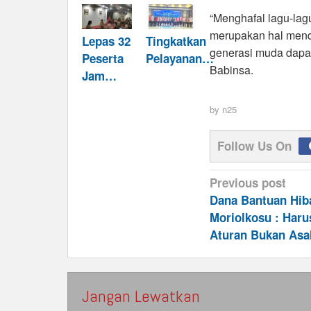
“Menghafal lagu-la
merupakan hal mend
Lepas 32
Tingkatkan
generasi muda dapat 
Peserta
Pelayanan…
Babinsa.
Jam…
by
n25
Follow Us On
Post
Previous post
navigation
Dana Bantuan Hib
Moriolkosu : Haru
Aturan Bukan Asa
Jangan Lewatkan