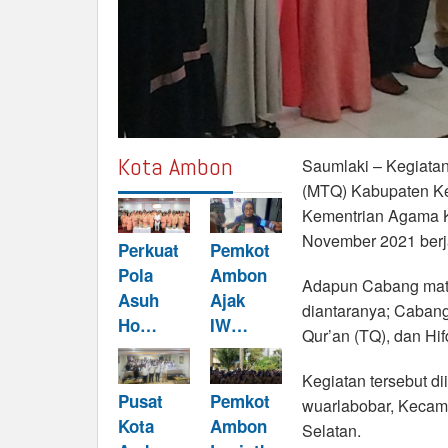
Kota Ambon
Saumlaki – Kegiatan
(MTQ) Kabupaten Ke
Kementrian Agama K
November 2021 berj
Perkuat
Pemkot
Pola
Ambon
Adapun Cabang mata 
Asuh
Ajak
diantaranya; Cabang 
Ho…
IW…
Qur’an (TQ), dan Hif
Kegiatan tersebut d
Pusat
Pemkot
wuarlabobar, Kecam
Kota
Ambon
Selatan.