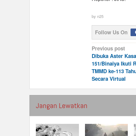
by
n25
Follow Us On
Post
Previous post
navigation
Dibuka Aster Kas
151/Binaiya Ikuti 
TMMD ke-113 Tahu
Secara Virtual
Jangan Lewatkan