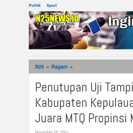
Politik
Sport
N25
»
Ragam
»
Penutupan
Uji
Tampil
Penutupan Uji Tampi
Peserta
Kafilah,
Kabupaten Kepulaua
LPTQ
Kabupaten
Juara MTQ Propinsi 
Kepulauan
Tanimbar
November 26, 2021
by