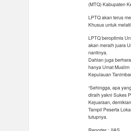
(MTQ) Kabupaten Ke
LPTQ akan terus me
Khusus untuk melati
LPTQ beroptimis Un
akan meraih juara 
nantinya.
Dahlan juga berhara
hanya Umat Muslim 
Kepulauan Tanimbar
“Sehingga, apa yang
diraih yakni Sukes
Kejuaraan, demikian
Tampil Peserta Lokal
tutupnya.
Reporter : JIAS.