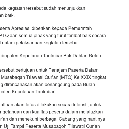
pada kegiatan tersebut sudah menunjukkan
n baik.
serta Apresiasi diberikan kepada Pemerintah
TQ dan semua pihak yang turut terlibat baik secara
l dalam pelaksanaan kegiatan tersebut.
abupaten Kepulauan Tanimbar Bpk Dahlan Retob
tersebut bertujuan untuk Penajam Paserta Dalam
Musabaqah Tilawatil Qur’an (MTQ) Ke XXIX tingkat
ng direncanakan akan berlangsung pada Bulan
paten Kepulauan Tanimbar.
tihan akan terus dilakukan secara intensif, untuk
etahuan dan kualitas peserta dalam melafazkan
ur’an dan menekuni berbagai Cabang yang nantinya
n Uji Tampil Peserta Musabaqoh Tilawatil Qur’an