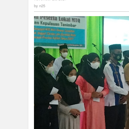
Optimis
n25
by
n25
Raih
Juara
MTQ
Propinsi
Maluku
Ke-
XXIX