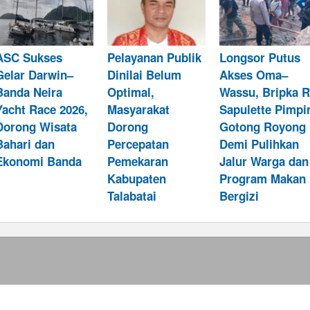
ASC Sukses
Pelayanan Publik
Longsor Putus
Gelar Darwin–
Dinilai Belum
Akses Oma–
Banda Neira
Optimal,
Wassu, Bripka R
Yacht Race 2026,
Masyarakat
Sapulette Pimpi
Dorong Wisata
Dorong
Gotong Royong
Bahari dan
Percepatan
Demi Pulihkan
Ekonomi Banda
Pemekaran
Jalur Warga dan
Kabupaten
Program Makan
Talabatai
Bergizi