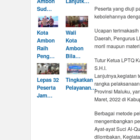
Ambon
Lanjutk…
Peserta yang diuji 
Sud…
kebolehannya denga
Ucapan terimakasih 
Kota
Wali
Daerah, Pengurus LP
Ambon
Kota
moril maupun materi
Raih
Ambon
Peng…
Bila…
Tutur Ketua LPTQ K
S.H.I.
Lanjutnya,kegiatan 
Lepas 32
Tingkatkan
rangka pelaksanaan 
Peserta
Pelayanan…
Provinsi Maluku, ya
Jam…
Maret, 2022 di Kabu
Berbagai metode pela
mengembangkan peng
Ayat-ayat Suci Al-Q
dilombakan, Kegiata