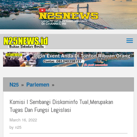
N25
»
Parlemen
»
Komisi
I
Sembangi
Komisi I Sembangi Diskominfo Tual,Merupakan
Diskominfo
Tugas Dan Fungsi Legislasi
Tual,Merupakan
March 16, 2022
by
Tugas
n25
by
n25
Dan