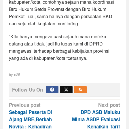
kabupaten/kota, contohnya sejaun mana koordinasi
Biro Hukum Setda Provinsi dengan Biro Hukum
Pemkot Tual, sama halnya dengan persoalan BKD
dan sejumlah kegiatan monitoring.
“Kita hanya mengavaluasi sejauh mana mereka
datang atau tidak, jadi itu tugas kami di DPRD
mengawasi terhadap berbagai kebijakan provinsi
yang ada di kabupaten/kota,”cetusnya.
by
n25
Follow Us On
Post
Previous post
Next post
navigation
Sebagai Peserta Di
DPD ASB Maluku
Ajang MBE,Berkah
Minta ASDP Evaluasi
Novita : Kehadiran
Kenaikan Tarif