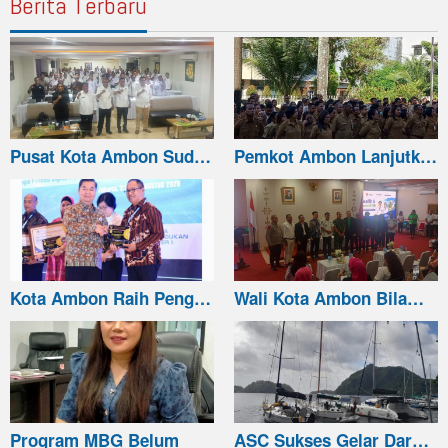
Berita Terbaru
Pusat Kota Ambon Sud…
Pemkot Ambon Lanjutk…
Kota Ambon Raih Peng…
Wali Kota Ambon Bila…
Program MBG Belum
ASC Sukses Gelar Dar…