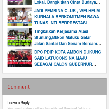
Lokal, Bangkitkan Cinta Budaya
Pemuda
JADI PEMBINA CLUB , WELHELM
KURNALA BERKOMITMEN BAWA
TUNAS INTI BERPRESTASI
Tingkatkan Kerjasama Atasi
Stunting,Bkkbn Maluku Gelar
Jalan Santai Dan Senam Bersama
Mitra
DPC PDIP KOTA AMBON DUKUNG
SAID LATUCONSINA MAJU
SEBAGAI CALON GUBERNUR
MALUKU 2024
Comment
Leave a Reply
Your email address will not be published.
Required fields are