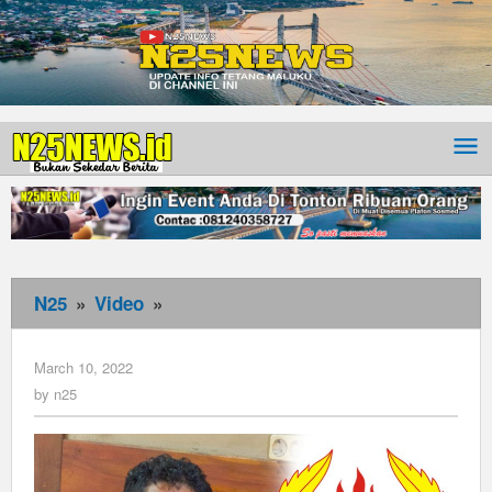
N25
»
Video
»
No
title
March 10, 2022
by
n25
by
n25