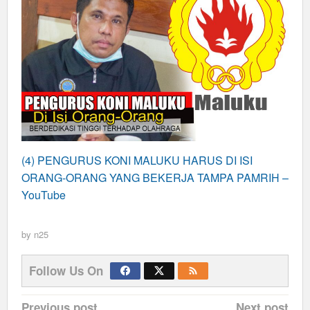
(4) PENGURUS KONI MALUKU HARUS DI ISI
ORANG-ORANG YANG BEKERJA TAMPA PAMRIH –
YouTube
by
n25
Follow Us On
Post
Previous post
Next post