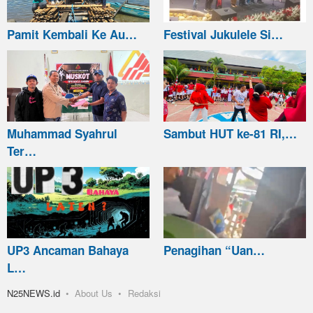
Pamit Kembali Ke Au…
Festival Jukulele Si…
Muhammad Syahrul
Sambut HUT ke-81 RI,…
Ter…
UP3 Ancaman Bahaya
Penagihan “Uan…
L…
N25NEWS.id
About Us
Redaksi