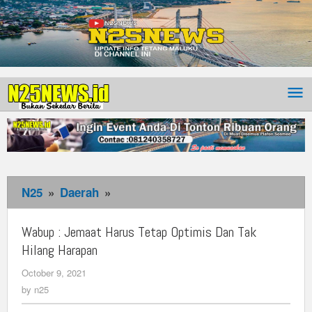
N25
»
Daerah
»
Wabup
:
Jemaat
Wabup : Jemaat Harus Tetap Optimis Dan Tak
Harus
Hilang Harapan
Tetap
October 9, 2021
by
Optimis
n25
by
n25
Dan