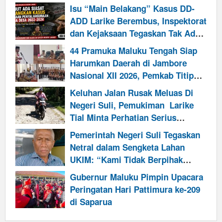
Isu “Main Belakang” Kasus DD-
ADD Larike Berembus, Inspektorat
dan Kejaksaan Tegaskan Tak Ada
Perlakuan Khusus
44 Pramuka Maluku Tengah Siap
Harumkan Daerah di Jambore
Nasional XII 2026, Pemkab Titip
Misi Cetak Generasi Pemimpin
Keluhan Jalan Rusak Meluas Di
Negeri Suli, Pemukiman Larike
Tial Minta Perhatian Serius
Pemkab Maluku Tengah
Pemerintah Negeri Suli Tegaskan
Netral dalam Sengketa Lahan
UKIM: “Kami Tidak Berpihak
Kepada Siapapun”
Gubernur Maluku Pimpin Upacara
Peringatan Hari Pattimura ke-209
di Saparua