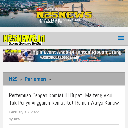
N25
»
Parlemen
»
Pertemuan
Dengan
Komisi
Pertemuan Dengan Komisi III,Bupati Malteng Akui
III,Bupati
Tak Punya Anggaran Reinstitut Rumah Warga Kariuw
Malteng
February 16, 2022
by
Akui
n25
by
n25
Tak