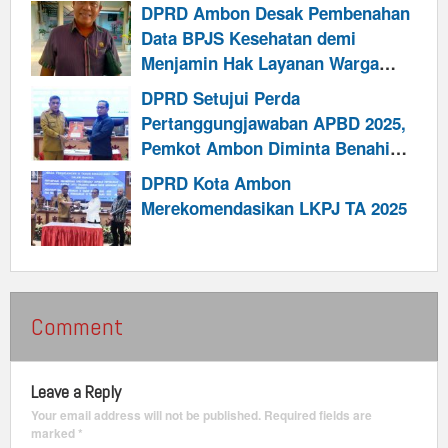
Cari Solusi
DPRD Ambon Desak Pembenahan
Data BPJS Kesehatan demi
Menjamin Hak Layanan Warga
Kurang Mampu
DPRD Setujui Perda
Pertanggungjawaban APBD 2025,
Pemkot Ambon Diminta Benahi
Retribusi dan Perkuat Kinerja
DPRD Kota Ambon
Pendapatan
Merekomendasikan LKPJ TA 2025
Comment
Leave a Reply
Your email address will not be published.
Required fields are
marked
*