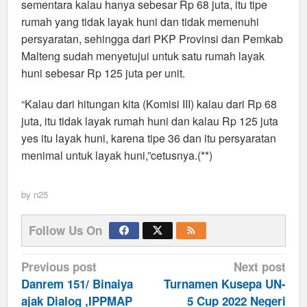
sementara kalau hanya sebesar Rp 68 juta, itu tipe
rumah yang tidak layak huni dan tidak memenuhi
persyaratan, sehingga dari PKP Provinsi dan Pemkab
Malteng sudah menyetujui untuk satu rumah layak
huni sebesar Rp 125 juta per unit.
“Kalau dari hitungan kita (Komisi III) kalau dari Rp 68
juta, itu tidak layak rumah huni dan kalau Rp 125 juta
yes itu layak huni, karena tipe 36 dan itu persyaratan
menimal untuk layak huni,”cetusnya.(**)
by
n25
Follow Us On
Post
Previous post
Next post
navigation
Danrem 151/ Binaiya
Turnamen Kusepa UN-
ajak Dialog ,IPPMAP
5 Cup 2022 Negeri