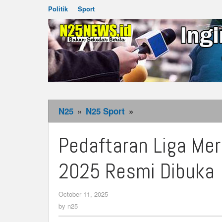
Politik
Sport
N25
»
N25 Sport
»
Pedaftaran
Liga
Merah
Pedaftaran Liga Mer
Putih
Regional
2025 Resmi Dibuka
Maluku
2025
October 11, 2025
by
Resmi
n25
by
n25
Dibuka