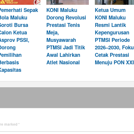
Pemerhati Sepak
KONI Maluku
Ketua Umum
Bola Maluku
Dorong Revolusi
KONI Maluku
Soroti Bursa
Prestasi Tenis
Resmi Lantik
Calon Ketua
Meja,
Kepengurusan
Asprov PSSI,
Musyawarah
PTMSI Periode
Dorong
PTMSI Jadi Titik
2026–2030, Foku
Pemilihan
Awal Lahirkan
Cetak Prestasi
Berbasis
Atlet Nasional
Menuju PON XXI
Kapasitas
 are marked
*