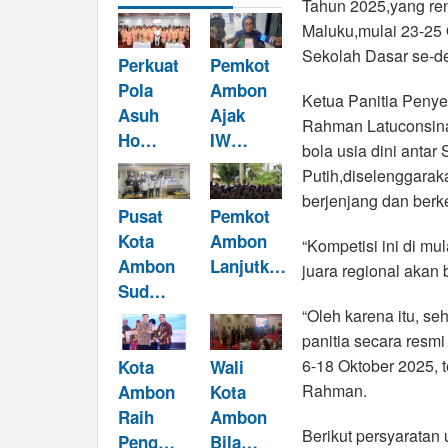
Tahun 2025,yang re
Maluku,mulai 23-25 
Sekolah Dasar se-de
Perkuat
Pemkot
Pola
Ambon
Ketua Panitia Penye
Asuh
Ajak
Rahman Latuconsina
Ho…
IW…
bola usia dini antar
Putih,diselenggarak
berjenjang dan berke
Pusat
Pemkot
Kota
Ambon
“Kompetisi ini di mu
Ambon
Lanjutk…
juara regional akan 
Sud…
“Oleh karena itu, s
panitia secara resm
6-18 Oktober 2025, t
Kota
Wali
Rahman.
Ambon
Kota
Raih
Ambon
Berikut persyaratan 
Peng…
Bila…