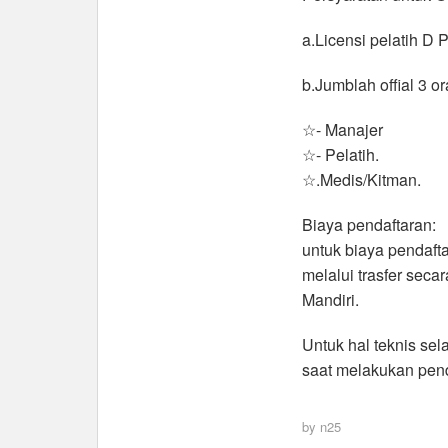
a.Licensi pelatih D 
b.Jumblah offial 3 or
☆- Manajer
☆- Pelatih.
☆.Medis/Kitman.
Biaya pendaftaran:
untuk biaya pendafta
melalui trasfer sec
Mandiri.
Untuk hal teknis se
saat melakukan pend
by
n25