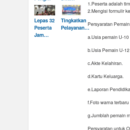
1.Peserta adalah tim
2.Mengisi formulir ke
Lepas 32
Tingkatkan
Persyaratan Pemain
Peserta
Pelayanan…
Jam…
a.Usia pemain U-10 
b.Usia Pemain U-12
c.Akte Kelahiran.
d.Kartu Keluarga.
e.Laporan Pendidika
f.Foto warna terbaru
g.Jumblah pemain m
Persyaratan untuk Off