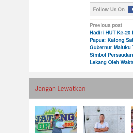
Follow Us On
Post
Previous post
navigation
Hadiri HUT Ke-20
Papua: Katong Sa
Gubernur Maluku 
Simbol Persaudar
Lekang Oleh Wakt
Jangan Lewatkan