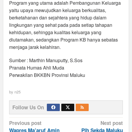
Program yang utama adalah Pembangunan Keluarga
yaitu upaya mewujudkan keluarga berkualitas,
berketahanan dan sejahtera yang hidup dalam
lingkungan yang sehat pada pada setiap tahapan
kehidupan, sehingga kualitas keluarga yang
diutamakan, sedangkan Program KB hanya sebatas
menjaga jarak kelahiran.
Sumber : Marthin Manuputty, S.Sos
Pranata Humas Ahli Muda
Perwakilan BKKBN Provinsi Maluku
by
n25
Follow Us On
Post
Previous post
Next post
navigation
Wapres Ma’aruf Amin
Plh Sekda Maluku