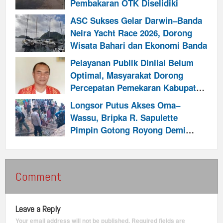
Pembakaran OTK Diselidiki
ASC Sukses Gelar Darwin–Banda
Neira Yacht Race 2026, Dorong
Wisata Bahari dan Ekonomi Banda
Pelayanan Publik Dinilai Belum
Optimal, Masyarakat Dorong
Percepatan Pemekaran Kabupaten
Talabatai
Longsor Putus Akses Oma–
Wassu, Bripka R. Sapulette
Pimpin Gotong Royong Demi
Pulihkan Jalur Warga dan
Program Makan Bergizi
Comment
Leave a Reply
Your email address will not be published.
Required fields are