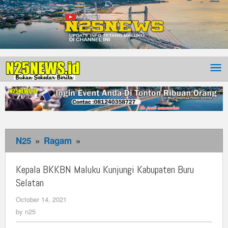
N25
»
Ragam
»
Kepala
BKKBN
Maluku
Kepala BKKBN Maluku Kunjungi Kabupaten Buru
Kunjungi
Selatan
Kabupaten
October 14, 2021
by
Buru
n25
by
n25
Selatan