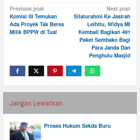
Post
Previous post
Next post
navigation
Komisi III Temukan
Silaturahmi Ke Jasirah
Ada Proyek Tak Beres
Leihitu, Widya MI
Milik BPPW di Tual
Kembali Bagikan 491
Paket Sembako Bagi
Para Janda Dan
Penghulu Masjid
Jangan Lewatkan
Proses Hukum Sekda Buru