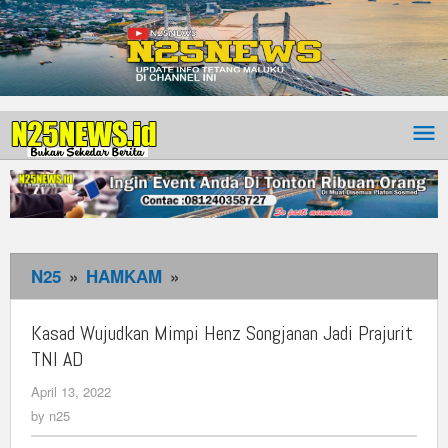
N25
»
HAMKAM
»
Kasad
Wujudkan
Mimpi
Kasad Wujudkan Mimpi Henz Songjanan Jadi Prajurit
Henz
TNI AD
Songjanan
April 13, 2022
by
Jadi
n25
by
n25
Prajurit