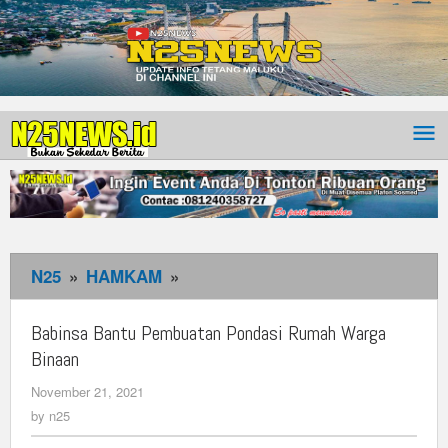
N25
»
HAMKAM
»
Babinsa
Bantu
Pembuatan
Babinsa Bantu Pembuatan Pondasi Rumah Warga
Pondasi
Binaan
Rumah
November 21, 2021
by
Warga
n25
by
n25
Binaan