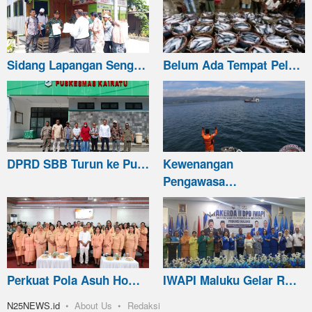
Sidang Lapangan Seng…
Belum Ada Tempat Pel…
DPRD SBB Turun ke Pu…
Kewenangan
Pengawasa…
Perkuat Pola Asuh Ho…
IWAPI Maluku Gelar R…
N25NEWS.id
About Us
Redaksi