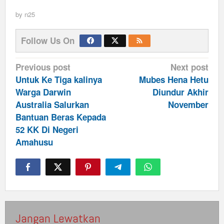
by
n25
Follow Us On
Post
Previous post
Next post
navigation
Untuk Ke Tiga kalinya
Mubes Hena Hetu
Warga Darwin
Diundur Akhir
Australia Salurkan
November
Bantuan Beras Kepada
52 KK Di Negeri
Amahusu
Jangan Lewatkan