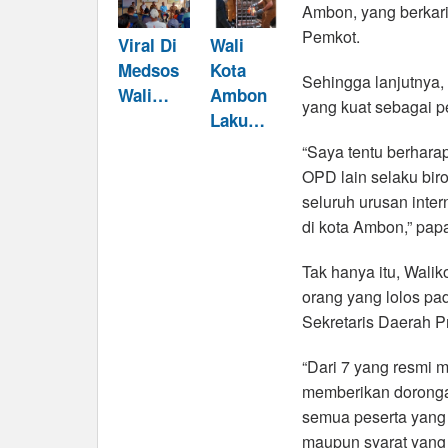
Ambon, yang berkari
Pemkot.
Viral Di
Wali
Medsos
Kota
Sehingga lanjutnya, 
Wali…
Ambon
yang kuat sebagai p
Laku…
“Saya tentu berhara
OPD lain selaku bir
seluruh urusan inter
di kota Ambon,” pap
Tak hanya itu, Walik
orang yang lolos pad
Sekretaris Daerah Pr
“Dari 7 yang resmi m
memberikan dorongan
semua peserta yang 
maupun syarat yang 