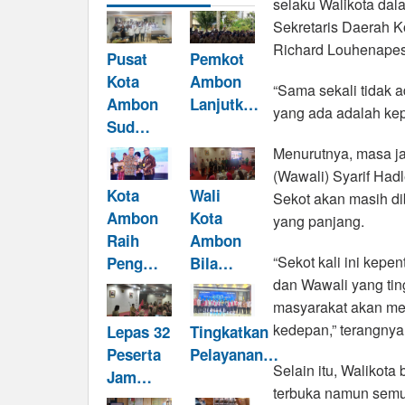
selaku Walikota dal
Sekretaris Daerah K
Richard Louhenapes
Pusat
Pemkot
Kota
Ambon
“Sama sekali tidak a
Ambon
Lanjutk…
yang ada adalah kep
Sud…
Menurutnya, masa ja
(Wawali) Syarif Had
Kota
Wali
Sekot akan masih d
Ambon
Kota
yang panjang.
Raih
Ambon
“Sekot kali ini kepen
Peng…
Bila…
dan Wawali yang ting
masyarakat akan me
kedepan,” terangnya
Lepas 32
Tingkatkan
Peserta
Pelayanan…
Selain itu, Walikota
Jam…
terbuka namun semu