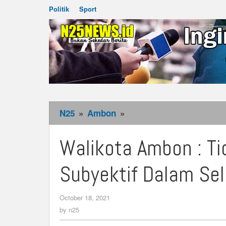
Politik
Sport
N25
»
Ambon
»
Walikota
Ambon
:
Walikota Ambon : T
Tidak
Ada
Subyektif Dalam Sel
Kepentingan
Subyektif
October 18, 2021
by
Dalam
n25
by
n25
Seleksi