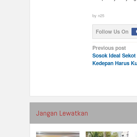
by
n25
Follow Us On
Post
Previous post
navigation
Sosok Ideal Seko
Kedepan Harus Ku
Jangan Lewatkan