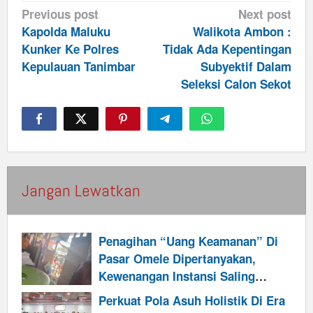
Post
Previous post
Next post
navigation
Kapolda Maluku
Walikota Ambon :
Kunker Ke Polres
Tidak Ada Kepentingan
Kepulauan Tanimbar
Subyektif Dalam
Seleksi Calon Sekot
Jangan Lewatkan
Penagihan “Uang Keamanan” Di
Pasar Omele Dipertanyakan,
Kewenangan Instansi Saling
Menyangkal
Perkuat Pola Asuh Holistik Di Era