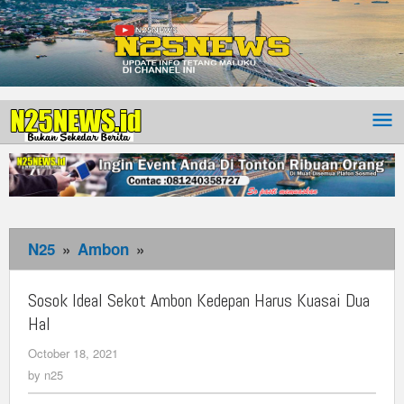
N25
»
Ambon
»
Sosok
Ideal
Sekot
Sosok Ideal Sekot Ambon Kedepan Harus Kuasai Dua
Ambon
Hal
Kedepan
October 18, 2021
by
Harus
n25
by
n25
Kuasai