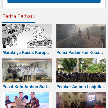
Berita Terbaru
Maraknya Kasus Korup…
Polisi Padamkan Keba…
Pusat Kota Ambon Sud…
Pemkot Ambon Lanjutk…