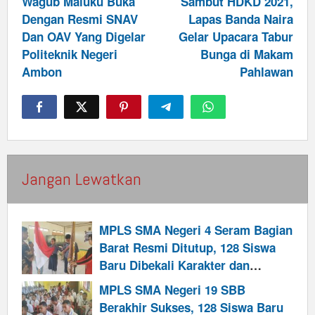
navigation
Wagub Maluku Buka
Sambut HDKD 2021,
Dengan Resmi SNAV
Lapas Banda Naira
Dan OAV Yang Digelar
Gelar Upacara Tabur
Politeknik Negeri
Bunga di Makam
Ambon
Pahlawan
Jangan Lewatkan
MPLS SMA Negeri 4 Seram Bagian
Barat Resmi Ditutup, 128 Siswa
Baru Dibekali Karakter dan
Semangat Berprestasi
MPLS SMA Negeri 19 SBB
Berakhir Sukses, 128 Siswa Baru