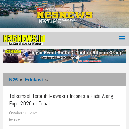
N25
»
Edukasi
»
Telkomsel
Terpilih
Mewakili
Telkomsel Terpilih Mewakili Indonesia Pada Ajang
Indonesia
Expo 2020 di Dubai
Pada
October 26, 2021
by
Ajang
n25
by
n25
Expo