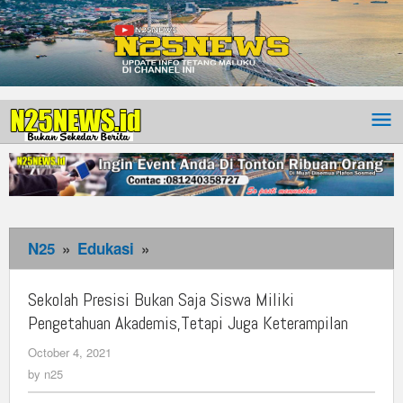
N25
»
Edukasi
»
Sekolah
Presisi
Bukan
Sekolah Presisi Bukan Saja Siswa Miliki
Saja
Pengetahuan Akademis,Tetapi Juga Keterampilan
Siswa
October 4, 2021
by
Miliki
n25
by
n25
Pengetahuan