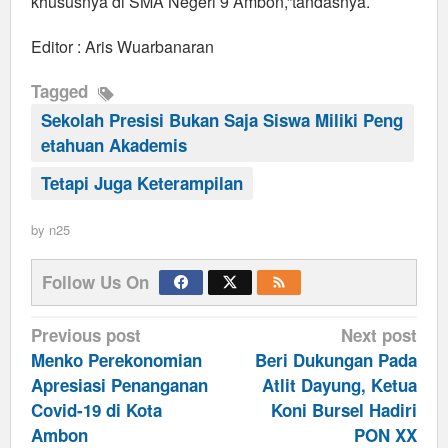
khususnya di SMA Negeri 9 Ambon,”tandasnya.
Editor : Aris Wuarbanaran
Tagged
Sekolah Presisi Bukan Saja Siswa Miliki Peng
etahuan Akademis
Tetapi Juga Keterampilan
by
n25
Follow Us On
Post
Previous post
Next post
navigation
Menko Perekonomian
Beri Dukungan Pada
Apresiasi Penanganan
Atlit Dayung, Ketua
Covid-19 di Kota
Koni Bursel Hadiri
Ambon
PON XX