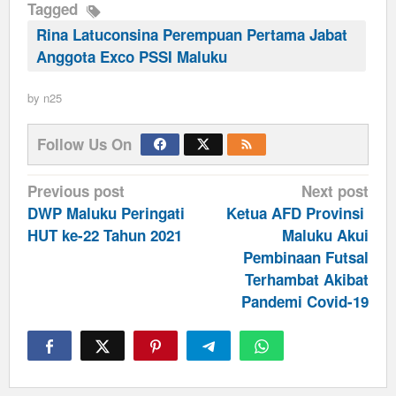
Tagged
Rina Latuconsina Perempuan Pertama Jabat
Anggota Exco PSSI Maluku
by
n25
Follow Us On
Post
Previous post
Next post
navigation
DWP Maluku Peringati
Ketua AFD Provinsi
HUT ke-22 Tahun 2021
Maluku Akui
Pembinaan Futsal
Terhambat Akibat
Pandemi Covid-19