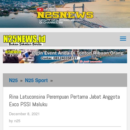
N25
»
N25 Sport
»
Rina
Latuconsina
Perempuan
Rina Latuconsina Perempuan Pertama Jabat Anggota
Pertama
Exco PSSI Maluku
Jabat
December 8, 2021
by
Anggota
n25
by
n25
Exco