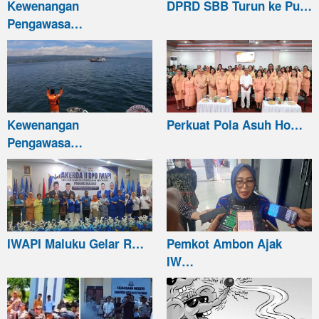
Kewenangan
DPRD SBB Turun ke Pu…
Pengawasa…
Kewenangan
Perkuat Pola Asuh Ho…
Pengawasa…
IWAPI Maluku Gelar R…
Pemkot Ambon Ajak
IW…