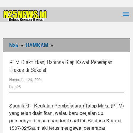
Skip
to
content
N25
»
HAMKAM
»
PTM
Diaktifkan,
Babinsa
PTM Diaktifkan, Babinsa Siap Kawal Penerapan
Siap
Prokes di Sekolah
Kawal
November 24, 2021
by
Penerapan
n25
by
n25
Prokes
di
Sekolah
Saumlaki – Kegiatan Pembelajaran Tatap Muka (PTM)
yang telah diaktifkan, walau baru berjalan 50
persennya di masa pandemi saat ini, Babinsa Koramil
1507-02/Saumlaki terus mengawal penerapan