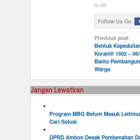
by
n25
Follow Us On
Post
Previous post
navigation
Bentuk Kepedulian
Koramil 1502 – 06
Bantu Pembangu
Warga
Jangan Lewatkan
Program MBG Belum Masuk Leitimur
Cari Solusi
DPRD Ambon Desak Pembenahan Dat