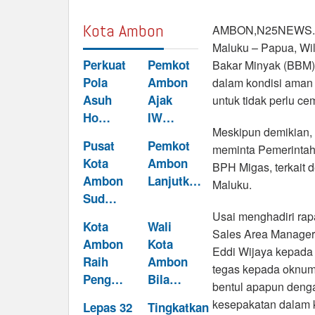
Kota Ambon
AMBON,N25NEWS.id 
Maluku – Papua, Wi
Perkuat
Pemkot
Bakar Minyak (BBM) 
Pola
Ambon
dalam kondisi aman 
Asuh
Ajak
untuk tidak perlu 
Ho…
IW…
Meskipun demikian,
Pusat
Pemkot
meminta Pemerintah 
Kota
Ambon
BPH Migas, terkait 
Ambon
Lanjutk…
Maluku.
Sud…
Usai menghadiri rap
Kota
Wali
Sales Area Manager 
Ambon
Kota
Eddi Wijaya kepada
Raih
Ambon
tegas kepada oknum
Peng…
Bila…
bentul apapun deng
kesepakatan dalam k
Lepas 32
Tingkatkan