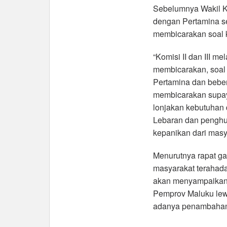
Sebelumnya Wakil K
dengan Pertamina ser
membicarakan soal 
“Komisi II dan III 
membicarakan, soal 
Pertamina dan bebera
membicarakan supaya
lonjakan kebutuhan
Lebaran dan penghuj
kepanikan dari masy
Menurutnya rapat ga
masyarakat terahad
akan menyampaikan
Pemprov Maluku lew
adanya penambahan k