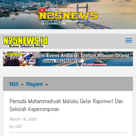
N25
»
Ragam
»
Pemuda
Muhammadiyah
Maluku
Pemuda Muhammadiyah Maluku Gelar Rapimwil Dan
Gelar
Sekolah Kepemimpinan
Rapimwil
March 19, 2022
by
Dan
n25
by
n25
Sekolah