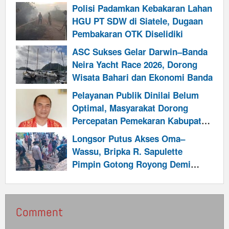
Polisi Padamkan Kebakaran Lahan
HGU PT SDW di Siatele, Dugaan
Pembakaran OTK Diselidiki
ASC Sukses Gelar Darwin–Banda
Neira Yacht Race 2026, Dorong
Wisata Bahari dan Ekonomi Banda
Pelayanan Publik Dinilai Belum
Optimal, Masyarakat Dorong
Percepatan Pemekaran Kabupaten
Talabatai
Longsor Putus Akses Oma–
Wassu, Bripka R. Sapulette
Pimpin Gotong Royong Demi
Pulihkan Jalur Warga dan
Program Makan Bergizi
Comment