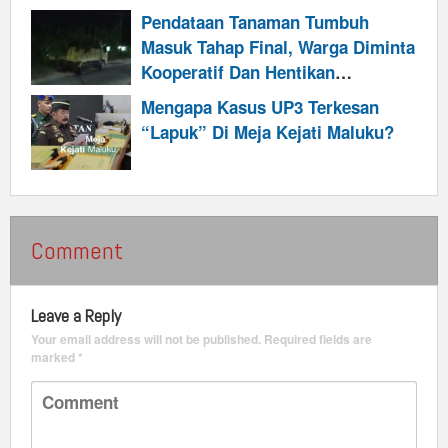
Utamanya?
Pendataan Tanaman Tumbuh
Masuk Tahap Final, Warga Diminta
Kooperatif Dan Hentikan
Penambahan Tanaman Dari Luar
Mengapa Kasus UP3 Terkesan
“Lapuk” Di Meja Kejati Maluku?
Comment
Leave a Reply
Your email address will not be published.
Required fields are
marked
*