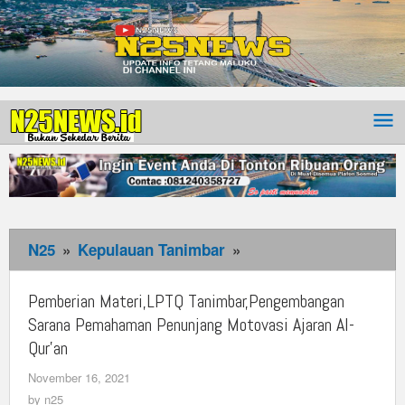
N25
»
Kepulauan Tanimbar
»
Pemberian
Materi,LPTQ
Tanimbar,Pengemban
Pemberian Materi,LPTQ Tanimbar,Pengembangan
Sarana
Sarana Pemahaman Penunjang Motovasi Ajaran Al-
Pemahaman
Qur’an
Penunjang
November 16, 2021
by
Motovasi
n25
by
n25