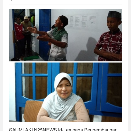
Ajaran
Al-
Qur'an
SAUMLAKI,N25NEWS.id-Lembaga Pengembangan