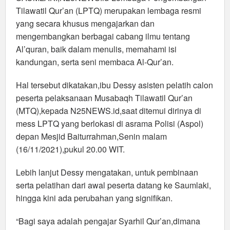
Tilawatil Qur’an (LPTQ) merupakan lembaga resmi
yang secara khusus mengajarkan dan
mengembangkan berbagai cabang ilmu tentang
Al’quran, baik dalam menulis, memahami isi
kandungan, serta seni membaca Al-Qur’an.
Hal tersebut dikatakan,ibu Dessy asisten pelatih calon
peserta pelaksanaan Musabaqh Tilawatil Qur’an
(MTQ),kepada N25NEWS.id,saat ditemui dirinya di
mess LPTQ yang berlokasi di asrama Polisi (Aspol)
depan Mesjid Baiturrahman,Senin malam
(16/11/2021),pukul 20.00 WIT.
Lebih lanjut Dessy mengatakan, untuk pembinaan
serta pelatihan dari awal peserta datang ke Saumlaki,
hingga kini ada perubahan yang signifikan.
“Bagi saya adalah pengajar Syarhil Qur’an,dimana