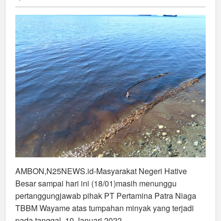
Ada
Tindakan
Serius
Dari
Pertamina
Ambon
AMBON,N25NEWS.id-Masyarakat Negeri Hative
Besar sampai hari ini (18/01)masih menunggu
pertanggungjawab pihak PT Pertamina Patra Niaga
TBBM Wayame atas tumpahan minyak yang terjadi
pada tanggal 10 Januari 2022.