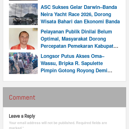
ASC Sukses Gelar Darwin–Banda
Neira Yacht Race 2026, Dorong
Wisata Bahari dan Ekonomi Banda
Pelayanan Publik Dinilai Belum
Optimal, Masyarakat Dorong
Percepatan Pemekaran Kabupaten
Talabatai
Longsor Putus Akses Oma–
Wassu, Bripka R. Sapulette
Pimpin Gotong Royong Demi
Pulihkan Jalur Warga dan
Program Makan Bergizi
Comment
Leave a Reply
Your email address will not be published.
Required fields are
marked
*