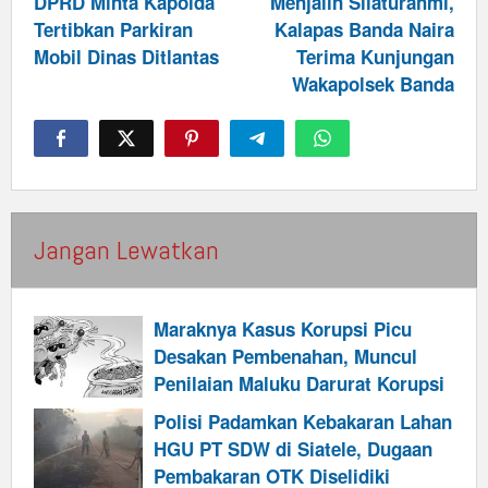
navigation
DPRD Minta Kapolda
Menjalin Silaturahmi,
Tertibkan Parkiran
Kalapas Banda Naira
Mobil Dinas Ditlantas
Terima Kunjungan
Wakapolsek Banda
Jangan Lewatkan
Maraknya Kasus Korupsi Picu
Desakan Pembenahan, Muncul
Penilaian Maluku Darurat Korupsi
Polisi Padamkan Kebakaran Lahan
HGU PT SDW di Siatele, Dugaan
Pembakaran OTK Diselidiki