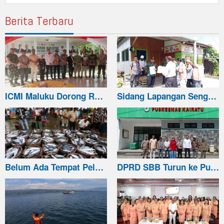
Berita Terbaru
ICMI Maluku Dorong R…
Sidang Lapangan Seng…
Belum Ada Tempat Pel…
DPRD SBB Turun ke Pu…