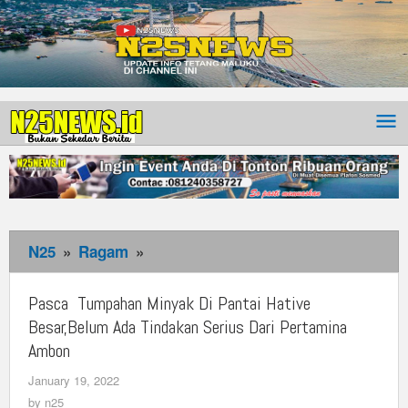
N25
»
Ragam
»
Pasca
Tumpahan
Minyak
Pasca Tumpahan Minyak Di Pantai Hative
Di
Besar,Belum Ada Tindakan Serius Dari Pertamina
Pantai
Ambon
Hative
January 19, 2022
by
Besar,Belum
n25
by
n25