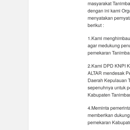
masyarakat Tanimba
dengan ini kami Or
menyatakan pernyat
berikut :
1.Kami menghimbau 
agar medukung pen
pemekaran Tanimbar
2.Kami DPD KNPI K
ALTAR mendesak Pe
Daerah Kepulauan T
sepenuhnya untuk 
Kabupaten Tanimbar
4.Meminta pemerinta
memberikan dukung
pemekaran Kabupate