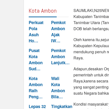
Kota Ambon
SAUMLAKI,N25NEWS
Kabupaten Tanimbar 
Perkuat
Pemkot
Tanimbar Utara (Tan
Pola
Ambon
DOB telah berlangsu
Asuh
Ajak
Oleh karena itu,se
Ho…
IW…
Kabupaten Kepulaua
Pusat
Pemkot
mendukung penuh r
Kota
Ambon
Raya.
Ambon
Lanjutk…
Sud…
Adapun,desakan Or
pemerintah untuk d
Kota
Wali
Raya,karena secara 
Ambon
Kota
yang sangat penting
Raih
Ambon
suatu Negara bahkan
Peng…
Bila…
Kondisi masyarakat 
Lepas 32
Tingkatkan