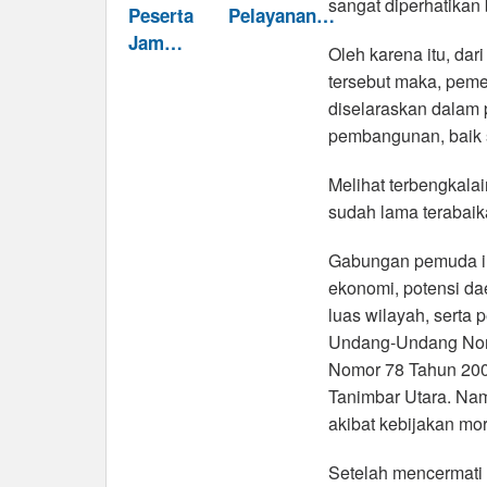
sangat diperhatikan
Peserta
Pelayanan…
Jam…
Oleh karena itu, dari
tersebut maka, peme
diselaraskan dalam 
pembangunan, baik s
Melihat terbengkala
sudah lama terabaik
Gabungan pemuda ini
ekonomi, potensi dae
luas wilayah, serta
Undang-Undang Nom
Nomor 78 Tahun 200
Tanimbar Utara. Namu
akibat kebijakan mo
Setelah mencermati 