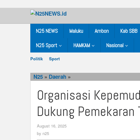
Skip
to
content
N25 NEWS
Maluku
Ambon
Kab SBB
N25 Sport
HAMKAM
Nasional
Politik
Sport
N25
»
Daerah
»
Organisasi
Kepemudaan
Organisasi Kepemu
Dan
OKP
Dukung Pemekaran 
Cipayung
Dukung
Pemekaran
August 16, 2025
by
Tanimbar
n25
by
n25
Utara