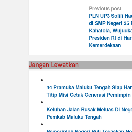
Post
Previous post
navigation
PLN UP3 Sofifi Had
di SMP Negeri 35 
Kahatola, Wujudka
Presiden RI di Har
Kemerdekaan
Jangan Lewatkan
44 Pramuka Maluku Tengah Siap Har
Titip Misi Cetak Generasi Pemimpin
Keluhan Jalan Rusak Meluas Di Nege
Pemkab Maluku Tengah
Pemerintah Negeri Suli Tegaskan Ne