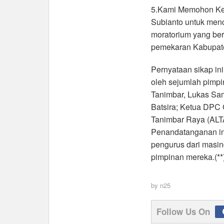
5.Kami Memohon Ke
Subianto untuk men
moratorium yang be
pemekaran Kabupate
Pernyataan sikap ini
oleh sejumlah pimp
Tanimbar, Lukas Sa
Batsira; Ketua DPC 
Tanimbar Raya (ALT
Penandatanganan ini
pengurus dari masin
pimpinan mereka.(**
by
n25
Follow Us On