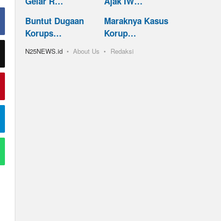
Gelar R…
Ajak IW…
Buntut Dugaan
Maraknya Kasus
Korups…
Korup…
N25NEWS.id
About Us
Redaksi