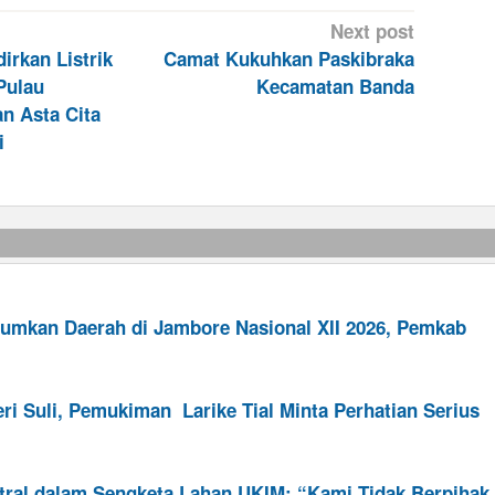
Next post
irkan Listrik
Camat Kukuhkan Paskibraka
Pulau
Kecamatan Banda
n Asta Cita
i
umkan Daerah di Jambore Nasional XII 2026, Pemkab
ri Suli, Pemukiman Larike Tial Minta Perhatian Serius
tral dalam Sengketa Lahan UKIM: “Kami Tidak Berpihak