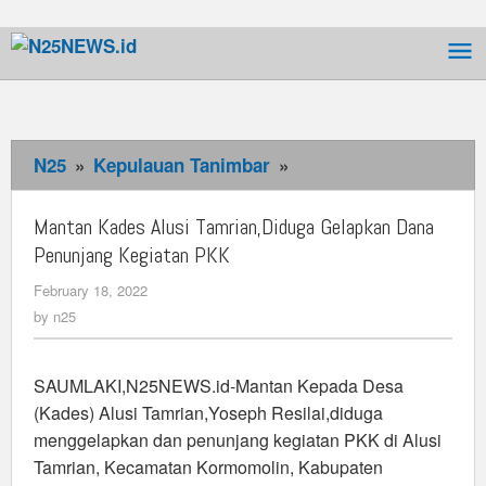
Skip
to
content
N25
»
Kepulauan Tanimbar
»
Mantan
Kades
Alusi
Mantan Kades Alusi Tamrian,Diduga Gelapkan Dana
Tamrian,Diduga
Penunjang Kegiatan PKK
Gelapkan
February 18, 2022
by
Dana
n25
by
n25
Penunjang
Kegiatan
PKK
SAUMLAKI,N25NEWS.id-Mantan Kepada Desa
(Kades) Alusi Tamrian,Yoseph Resilai,diduga
menggelapkan dan penunjang kegiatan PKK di Alusi
Tamrian, Kecamatan Kormomolin, Kabupaten