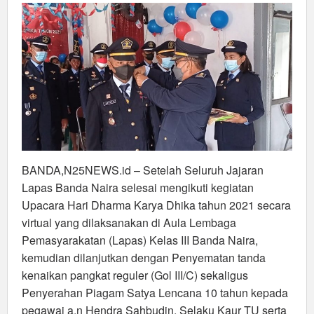
dan
Penyerahan
Penghargaan
Bagi
Pegawai
BANDA,N25NEWS.id – Setelah Seluruh Jajaran
Lapas Banda Naira selesai mengikuti kegiatan
Upacara Hari Dharma Karya Dhika tahun 2021 secara
virtual yang dilaksanakan di Aula Lembaga
Pemasyarakatan (Lapas) Kelas III Banda Naira,
kemudian dilanjutkan dengan Penyematan tanda
kenaikan pangkat reguler (Gol III/C) sekaligus
Penyerahan Piagam Satya Lencana 10 tahun kepada
pegawai a.n Hendra Sahbudin, Selaku Kaur TU serta