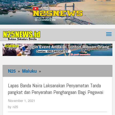
N25
»
Maluku
»
Lapas
Banda
Naira
Lapas Banda Naira Laksanakan Penyamatan Tanda
Laksanakan
pangkat dan Penyerahan Penghargaan Bagi Pegawai
Penyamatan
November 1, 2021
by
Tanda
n25
by
n25
pangkat