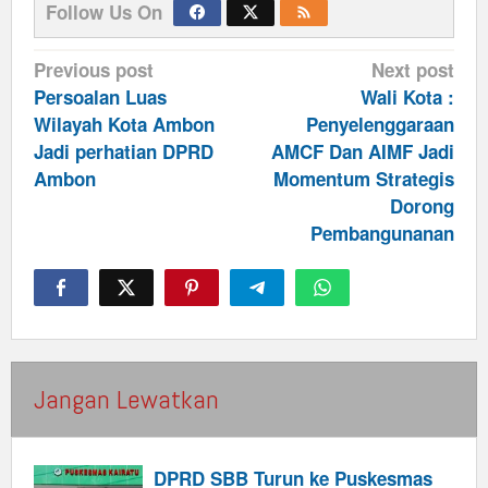
Follow Us On
Post
Previous post
Next post
navigation
Persoalan Luas
Wali Kota :
Wilayah Kota Ambon
Penyelenggaraan
Jadi perhatian DPRD
AMCF Dan AIMF Jadi
Ambon
Momentum Strategis
Dorong
Pembangunanan
Jangan Lewatkan
DPRD SBB Turun ke Puskesmas