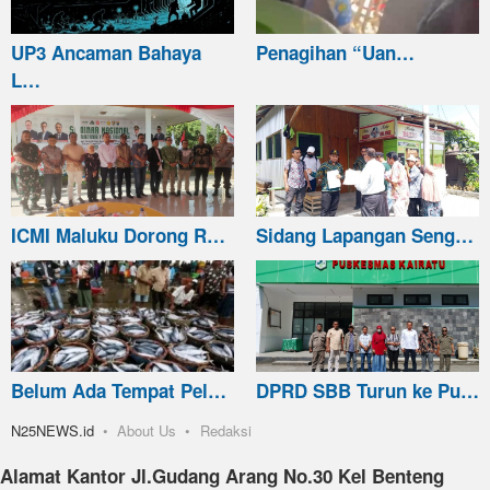
UP3 Ancaman Bahaya
Penagihan “Uan…
L…
ICMI Maluku Dorong R…
Sidang Lapangan Seng…
Belum Ada Tempat Pel…
DPRD SBB Turun ke Pu…
N25NEWS.id
About Us
Redaksi
Alamat Kantor Jl.Gudang Arang No.30 Kel Benteng