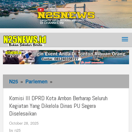
N25
»
Parlemen
»
Komisi
III
DPRD
Komisi III DPRD Kota Ambon Berharap Seluruh
Kota
Kegiatan Yang Dikelola Dinas PU Segera
Ambon
Diselesaikan
Berharap
October 28, 2025
by
Seluruh
n25
by
n25