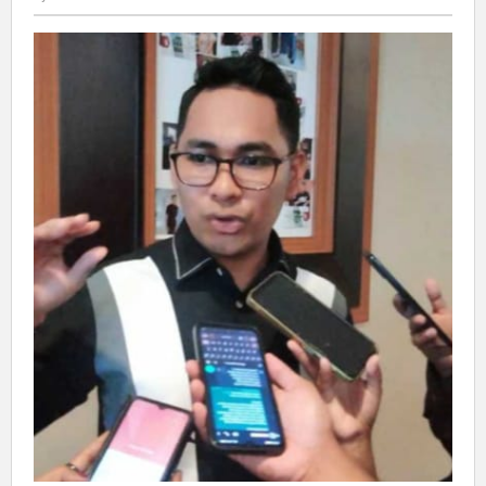
Kegiatan
Yang
Dikelola
Dinas
PU
Segera
Diselesaikan