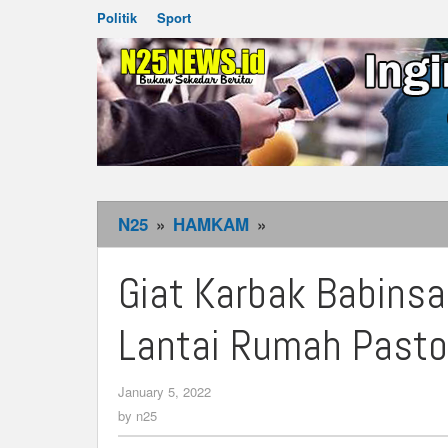
Politik
Sport
N25
»
HAMKAM
»
Giat
Karbak
Babinsa
Giat Karbak Babins
Bantu
Pemasangan
Lantai Rumah Pastor
Tehel
Lantai
January 5, 2022
by
Rumah
n25
by
n25
Pastori