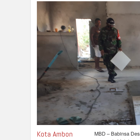
Gereja
Babtis
Desa
Patti
Kota Ambon
MBD – Babinsa Desa