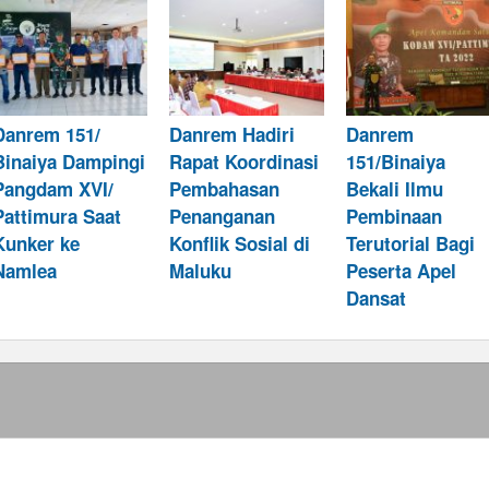
Danrem 151/
Danrem Hadiri
Danrem
Binaiya Dampingi
Rapat Koordinasi
151/Binaiya
Pangdam XVI/
Pembahasan
Bekali Ilmu
Pattimura Saat
Penanganan
Pembinaan
Kunker ke
Konflik Sosial di
Terutorial Bagi
Namlea
Maluku
Peserta Apel
Dansat