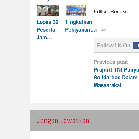
Editor : Redaksi
Lepas 32
Tingkatkan
Peserta
Pelayanan…
by
n25
Jam…
Follow Us On
Post
Previous post
navigation
Prajurit TNI Puny
Solidaritas Dala
Masyarakat
Jangan Lewatkan