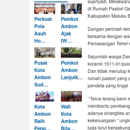
supriyadi. Melaksan
di Rumah Pastori Ge
Kabupaten Maluku B
Perkuat
Pemkot
Pola
Ambon
Dengan perintah te
Asuh
Ajak
bersama dengan war
Ho…
IW…
Pemasangan Tehel r
Sejumlah warga Des
Pusat
Pemkot
koramil 1511-01/pu
Kota
Ambon
Dan tidak menutup k
Ambon
Lanjutk…
rumah pastori yang
Sud…
pendeta yang tingal
‘’Terus terang kami
membantu pembangun
Kota
Wali
adanya sinergitas a
Ambon
Kota
kekeluargaan ” ungk
Raih
Ambon
juga turut bergabung
Peng…
Bila…