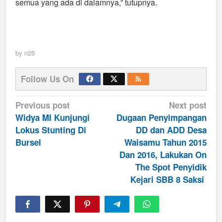
semua yang ada di dalamnya,” tutupnya.
by
n25
Follow Us On
Post
Previous post
Next post
navigation
Widya MI Kunjungi
Dugaan Penyimpangan
Lokus Stunting Di
DD dan ADD Desa
Bursel
Waisamu Tahun 2015
Dan 2016, Lakukan On
The Spot Penyidik
Kejari SBB 8 Saksi