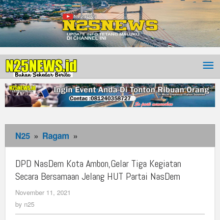
N25
»
Ragam
»
DPD
NasDem
Kota
DPD NasDem Kota Ambon,Gelar Tiga Kegiatan
Ambon,Gelar
Secara Bersamaan Jelang HUT Partai NasDem
Tiga
November 11, 2021
by
Kegiatan
n25
by
n25
Secara