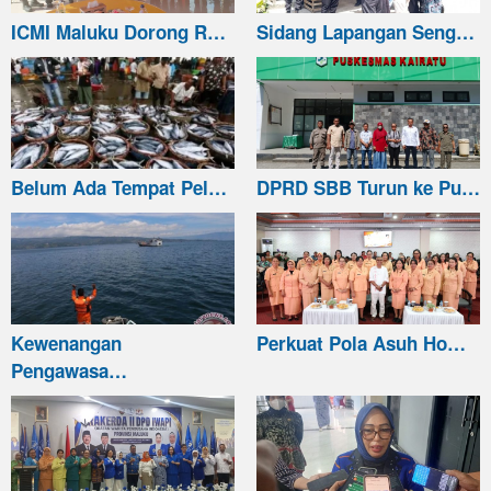
ICMI Maluku Dorong R…
Sidang Lapangan Seng…
Belum Ada Tempat Pel…
DPRD SBB Turun ke Pu…
Kewenangan
Perkuat Pola Asuh Ho…
Pengawasa…