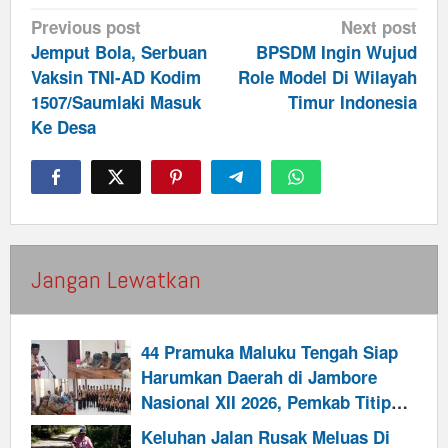
Post
Previous post
Next post
navigation
Jemput Bola, Serbuan
BPSDM Ingin Wujud
Vaksin TNI-AD Kodim
Role Model Di Wilayah
1507/Saumlaki Masuk
Timur Indonesia
Ke Desa
Jangan Lewatkan
44 Pramuka Maluku Tengah Siap
Harumkan Daerah di Jambore
Nasional XII 2026, Pemkab Titip
Misi Cetak Generasi Pemimpin
Keluhan Jalan Rusak Meluas Di