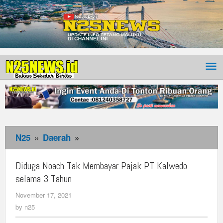
N25
»
Daerah
»
Diduga
Noach
Tak
Diduga Noach Tak Membayar Pajak PT Kalwedo
Membayar
selama 3 Tahun
Pajak
November 17, 2021
by
PT
n25
by
n25
Kalwedo