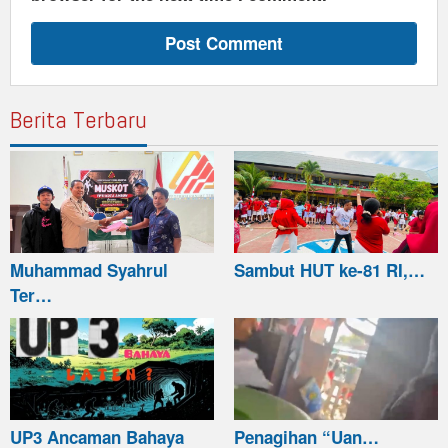
Berita Terbaru
Muhammad Syahrul
Sambut HUT ke-81 RI,…
Ter…
UP3 Ancaman Bahaya
Penagihan “Uan…