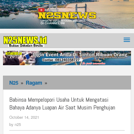
N25
»
Ragam
»
Babinsa
Mempelopori
Usaha
Babinsa Mempelopori Usaha Untuk Mengatasi
Untuk
Bahaya Adanya Luapan Air Saat Musim Penghujan
Mengatasi
October 14, 2021
by
Bahaya
n25
by
n25
Adanya