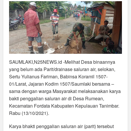
Luapan
Air
Saat
Musim
Penghujan
SAUMLAKI,N25NEWS.id -Melihat Desa binaannya
yang belum ada Parit/drainase saluran air, selokan,
Sertu Yulianus Fariman, Babinsa Koramil 1507-
01/Larat, Jajaran Kodim 1507/Saumlaki bersama –
sama dengan warga Masyarakat melaksanakan karya
bakti penggalian saluran air di Desa Rumean,
Kecamatan Fordata Kabupaten Kepulauan Tanimbar.
Rabu (13/10/2021).
Karya bhakti penggalian saluran air (parit) tersebut