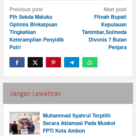
Post
Previous post
Next post
navigation
Plh Sekda Maluku
Fitnah Bupati
Optimis Binkatpuan
Kepulauan
Tingkatkan
Tanimbar,Solmeda
Keterampilan Penyidik
Divonis 7 Bulan
Polri
Penjara
Jangan Lewatkan
Muhammad Syahrul Terpilih
Secara Aklamasi Pada Muskot
FPTI Kota Ambon