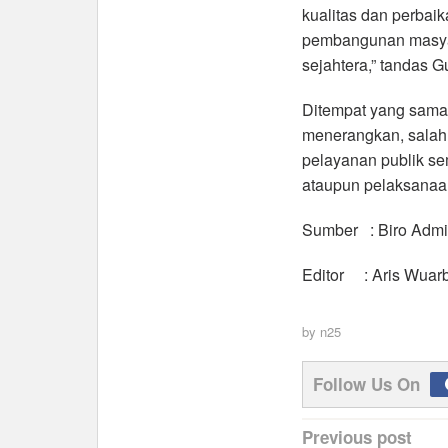
kualitas dan perbai
pembangunan masyara
sejahtera,” tandas G
Ditempat yang sama,
menerangkan, salah 
pelayanan publik se
ataupun pelaksanaan
Sumber : Biro Admi
Editor : Aris Wuar
by
n25
Follow Us On
Post
Previous post