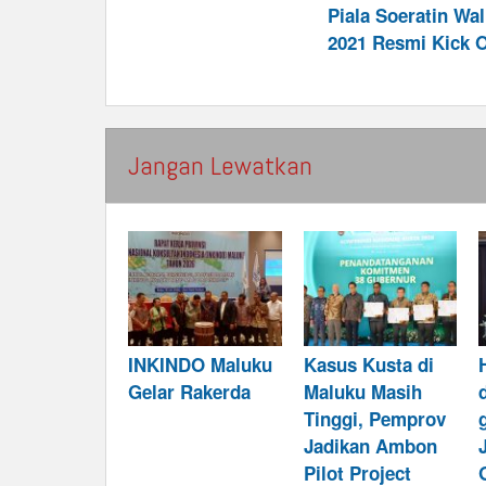
navigation
Piala Soeratin Wa
2021 Resmi Kick O
Jangan Lewatkan
INKINDO Maluku
Kasus Kusta di
Gelar Rakerda
Maluku Masih
Tinggi, Pemprov
Jadikan Ambon
Pilot Project