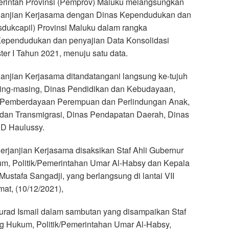
rintah Provinsi (Pemprov) Maluku melangsungkan
anjian Kerjasama dengan Dinas Kependudukan dan
isdukcapil) Provinsi Maluku dalam rangka
ependudukan dan penyajian Data Konsolidasi
er I Tahun 2021, menuju satu data.
njian Kerjasama ditandatangani langsung ke-tujuh
ng-masing, Dinas Pendidikan dan Kebudayaan,
s Pemberdayaan Perempuan dan Perlindungan Anak,
dan Transmigrasi, Dinas Pendapatan Daerah, Dinas
D Haulussy.
janjian Kerjasama disaksikan Staf Ahli Gubernur
m, Politik/Pemerintahan Umar Al-Habsy dan Kepala
ustafa Sangadji, yang berlangsung di lantai VII
at, (10/12/2021),
urad Ismail dalam sambutan yang disampaikan Staf
g Hukum, Politik/Pemerintahan Umar Al-Habsy,