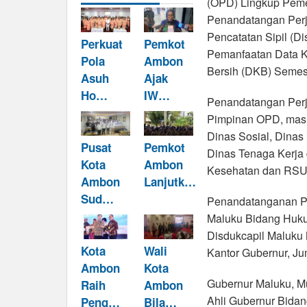
(OPD) Lingkup Peme
Penandatangan Perj
Pencatatan Sipil (D
Perkuat
Pemkot
Pemanfaatan Data K
Pola
Ambon
Bersih (DKB) Semest
Asuh
Ajak
Ho…
IW…
Penandatangan Perja
Pimpinan OPD, masi
Dinas Sosial, Dina
Pusat
Pemkot
Dinas Tenaga Kerja 
Kota
Ambon
Kesehatan dan RSU
Ambon
Lanjutk…
Sud…
Penandatanganan Per
Maluku Bidang Huku
Disdukcapil Maluku M
Kota
Wali
Kantor Gubernur, Jum
Ambon
Kota
Gubernur Maluku, M
Raih
Ambon
Ahli Gubernur Bidan
Peng…
Bila…