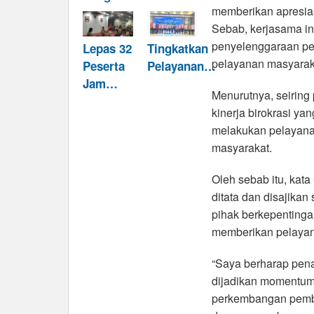
memberikan apresias
Sebab, kerjasama ini
penyelenggaraan pe
Lepas 32
Tingkatkan
pelayanan masyarak
Peserta
Pelayanan…
Jam…
Menurutnya, seirin
kinerja birokrasi ya
melakukan pelayana
masyarakat.
Oleh sebab itu, kat
ditata dan disajika
pihak berkepenting
memberikan pelayan
“Saya berharap pena
dijadikan momentum
perkembangan pemba