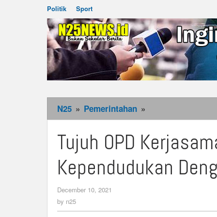
Politik
Sport
N25
»
Pemerintahan
»
Tujuh
OPD
Kerjasama
Tujuh OPD Kerjasam
Pemanfaatan
Data
Kependudukan Denga
Kependudukan
Dengan
December 10, 2021
by
Disdukcapil
n25
by
n25
Maluku