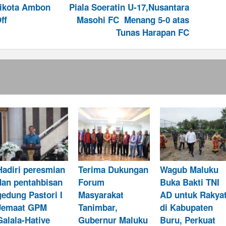
likota Ambon
Piala Soeratin U-17,Nusantara
ff
Masohi FC Menang 5-0 atas
Tunas Harapan FC
Hadiri peresmian
Terima Dukungan
Wagub Maluku
dan pentahbisan
Forum
Buka Bakti TNI
gedung Pastori I
Masyarakat
AD untuk Rakya
Jemaat GPM
Tanimbar,
di Kabupaten
Galala-Hative
Gubernur Maluku
Buru, Perkuat