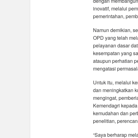
dengan membangun k
inovatif, melalui p
pemerintahan, pemb
Namun demikian, sebu
OPD yang telah mel
pelayanan dasar da
kesempatan yang sa
ataupun perhatian p
mengatasi permasal
Untuk itu, melalui k
dan meningkatkan ku
mengingat, pemberi
Kemendagri kepada
kemudahan dan perba
penelitian, perenc
“Saya berharap mela