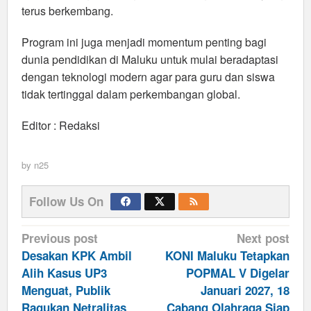
terus berkembang.
Program ini juga menjadi momentum penting bagi
dunia pendidikan di Maluku untuk mulai beradaptasi
dengan teknologi modern agar para guru dan siswa
tidak tertinggal dalam perkembangan global.
Editor : Redaksi
by
n25
Follow Us On
Post
Previous post
Next post
navigation
Desakan KPK Ambil
KONI Maluku Tetapkan
Alih Kasus UP3
POPMAL V Digelar
Menguat, Publik
Januari 2027, 18
Ragukan Netralitas
Cabang Olahraga Siap