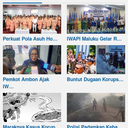
Perkuat Pola Asuh Ho…
IWAPI Maluku Gelar R…
Pemkot Ambon Ajak
Buntut Dugaan Korups…
IW…
Maraknya Kasus Korup…
Polisi Padamkan Keba…