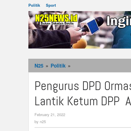
Politik
Sport
N25
»
Politik
»
Pengurus
DPD
Ormas
Pengurus DPD Orma
MKGR
Maluku
Lantik Ketum DPP A
Resmi
Di
February 21, 2022
by
Lantik
n25
by
n25
Ketum