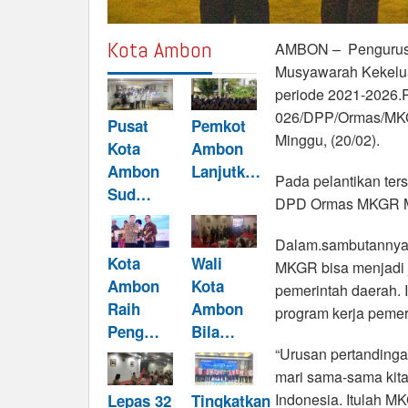
Kota Ambon
AMBON – Pengurus
Musyawarah Kekelu
periode 2021-2026.
026/DPP/Ormas/MKGR/
Pusat
Pemkot
Minggu, (20/02).
Kota
Ambon
Ambon
Lanjutk…
Pada pelantikan ters
Sud…
DPD Ormas MKGR Ma
Dalam.sambutannya
Kota
Wali
MKGR bisa menjadi 
Ambon
Kota
pemerintah daerah. 
Raih
Ambon
program kerja pemer
Peng…
Bila…
“Urusan pertandingan
mari sama-sama kit
Indonesia. Itulah MK
Lepas 32
Tingkatkan