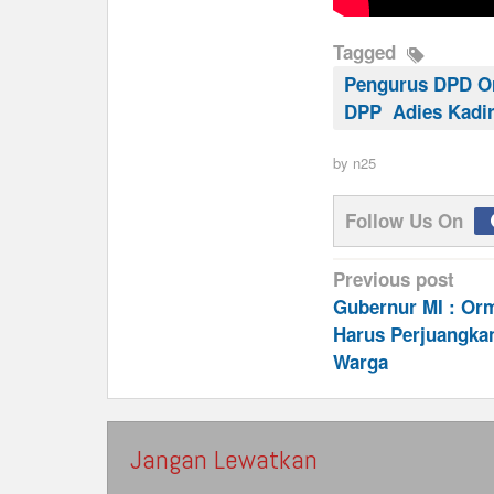
Tagged
Pengurus DPD O
DPP Adies Kadi
by
n25
Follow Us On
Post
Previous post
navigation
Gubernur MI : O
Harus Perjuangkan
Warga
Jangan Lewatkan