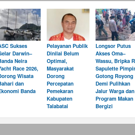
ASC Sukses
Pelayanan Publik
Longsor Putus
Gelar Darwin–
Dinilai Belum
Akses Oma–
Banda Neira
Optimal,
Wassu, Bripka R
Yacht Race 2026,
Masyarakat
Sapulette Pimpi
Dorong Wisata
Dorong
Gotong Royong
Bahari dan
Percepatan
Demi Pulihkan
Ekonomi Banda
Pemekaran
Jalur Warga dan
Kabupaten
Program Makan
Talabatai
Bergizi