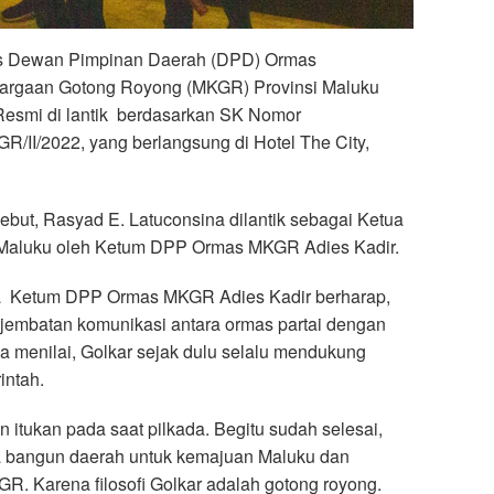
 Dewan Pimpinan Daerah (DPD) Ormas
argaan Gotong Royong (MKGR) Provinsi Maluku
Resmi di lantik berdasarkan SK Nomor
II/2022, yang berlangsung di Hotel The City,
ebut, Rasyad E. Latuconsina dilantik sebagai Ketua
luku oleh Ketum DPP Ormas MKGR Adies Kadir.
 Ketum DPP Ormas MKGR Adies Kadir berharap,
jembatan komunikasi antara ormas partai dengan
Ia menilai, Golkar sejak dulu selalu mendukung
intah.
 itukan pada saat pilkada. Begitu sudah selesai,
a bangun daerah untuk kemajuan Maluku dan
GR. Karena filosofi Golkar adalah gotong royong.