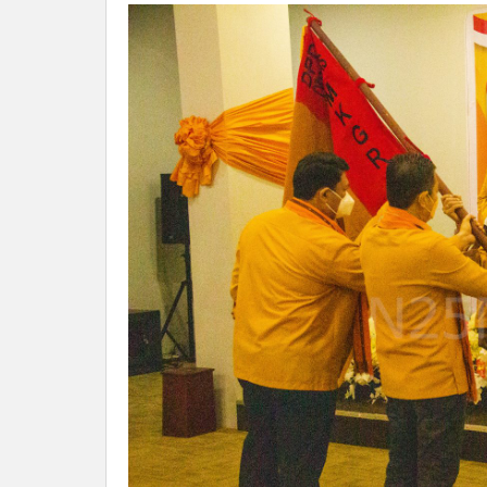
DPP
Adies
Kadir