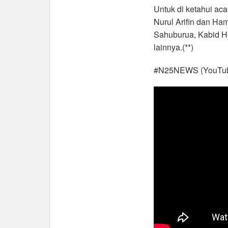
Untuk di ketahui ac
Nurul Arifin dan Ha
Sahuburua, Kabid 
lainnya.(**)
#N25NEWS (YouTub