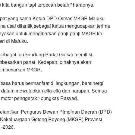
kita bangun tapi terpecah belah,” harapnya.
empat yang sama,Ketua DPD Ormas MKGR Maluku
na usai dilantik sebagai ketua mengucapkan terima
cayakan untuk mengibarkan panji-panji MKGR ke
ri di Maluku.
bagai ibu kandung Partai Golkar memiliki
besarkan partai. Kedepan, pihaknya akan
membesarkan MKGR.
iasa harus bermanfaat di lingkungan, bersinergi
 dalam mewujudkan cita-cita dan harapan. Semua
 motor penggerak,” pungkas Rasyad.
 pelantikan Pengurus Dewan Pimpinan Daerah (DPD)
Kekeluargaan Gotong Royong (MKGR) Provinsi
1-2026.