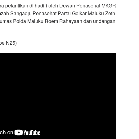
ara pelantikan di hadiri oleh Dewan Penasehat MKGR
mzah Sangadji, Penasehat Partai Golkar Maluku Zeth
Humas Polda Maluku Roem Rahayaan dan undangan
e N25)