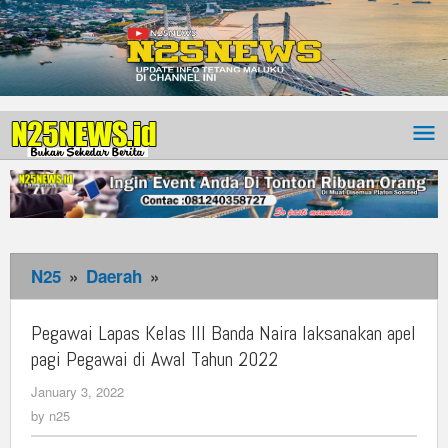
N25
»
Daerah
»
Pegawai
Lapas
Kelas
Pegawai Lapas Kelas III Banda Naira laksanakan apel
III
pagi Pegawai di Awal Tahun 2022
Banda
January 3, 2022
by
Naira
n25
by
n25
laksanakan