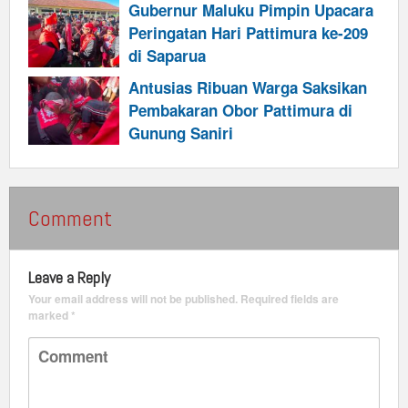
Kepada Siapapun”
Gubernur Maluku Pimpin Upacara
Peringatan Hari Pattimura ke-209
di Saparua
Antusias Ribuan Warga Saksikan
Pembakaran Obor Pattimura di
Gunung Saniri
Comment
Leave a Reply
Your email address will not be published.
Required fields are
marked
*