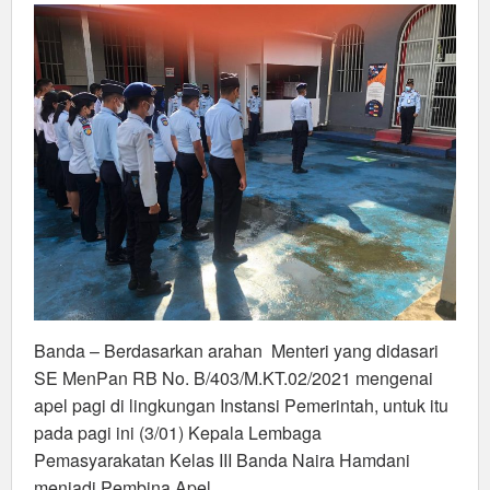
apel
pagi
Pegawai
di
Awal
Tahun
2022
Banda – Berdasarkan arahan Menteri yang didasari
SE MenPan RB No. B/403/M.KT.02/2021 mengenai
apel pagi di lingkungan Instansi Pemerintah, untuk itu
pada pagi ini (3/01) Kepala Lembaga
Pemasyarakatan Kelas III Banda Naira Hamdani
menjadi Pembina Apel.