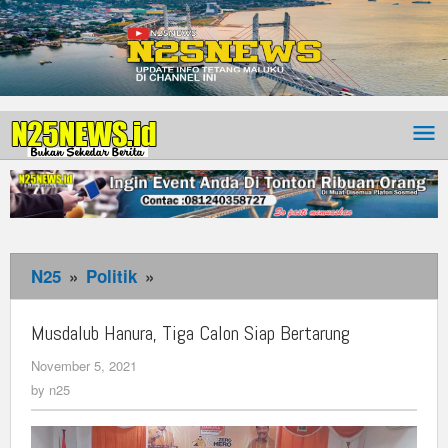
N25
»
Politik
»
Musdalub
Hanura,
Tiga
Musdalub Hanura, Tiga Calon Siap Bertarung
Calon
November 5, 2021
by
Siap
n25
by
n25
Bertarung