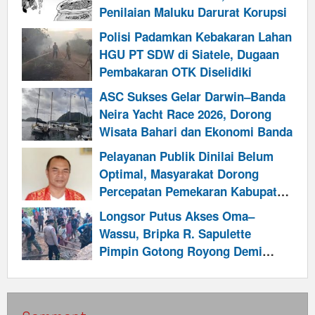
Penilaian Maluku Darurat Korupsi
Polisi Padamkan Kebakaran Lahan
HGU PT SDW di Siatele, Dugaan
Pembakaran OTK Diselidiki
ASC Sukses Gelar Darwin–Banda
Neira Yacht Race 2026, Dorong
Wisata Bahari dan Ekonomi Banda
Pelayanan Publik Dinilai Belum
Optimal, Masyarakat Dorong
Percepatan Pemekaran Kabupaten
Talabatai
Longsor Putus Akses Oma–
Wassu, Bripka R. Sapulette
Pimpin Gotong Royong Demi
Pulihkan Jalur Warga dan
Program Makan Bergizi