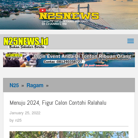
N25
»
Ragam
»
Menuju
2024,
Figur
Menuju 2024, Figur Calon Contohi Ralahalu
Calon
January 25, 2022
by
Contohi
n25
by
n25
Ralahalu