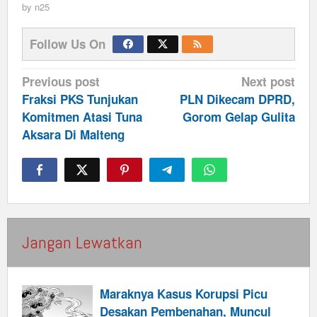
by
n25
Follow Us On
Post
Previous post
Next post
navigation
Fraksi PKS Tunjukan
PLN Dikecam DPRD,
Komitmen Atasi Tuna
Gorom Gelap Gulita
Aksara Di Malteng
Jangan Lewatkan
Maraknya Kasus Korupsi Picu
Desakan Pembenahan, Muncul