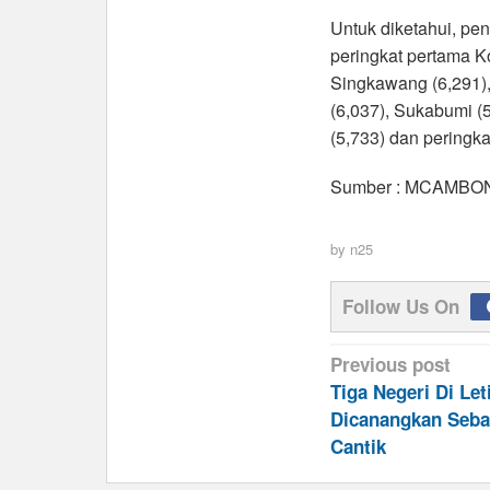
Untuk diketahui, pen
peringkat pertama Ko
Singkawang (6,291),
(6,037), Sukabumi (5
(5,733) dan peringk
Sumber : MCAMBO
by
n25
Follow Us On
Post
Previous post
navigation
Tiga Negeri Di Let
Dicanangkan Seba
Cantik