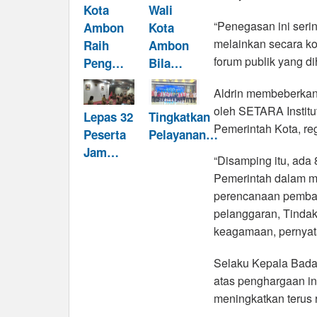
Kota
Wali
“Penegasan ini seri
Ambon
Kota
melainkan secara ko
Raih
Ambon
forum publik yang di
Peng…
Bila…
Aldrin membeberkan,
oleh SETARA Institu
Lepas 32
Tingkatkan
Pemerintah Kota, reg
Peserta
Pelayanan…
Jam…
“Disamping itu, ada 
Pemerintah dalam m
perencanaan pembang
pelanggaran, Tindaka
keagamaan, pernyataa
Selaku Kepala Bada
atas penghargaan in
meningkatkan terus r