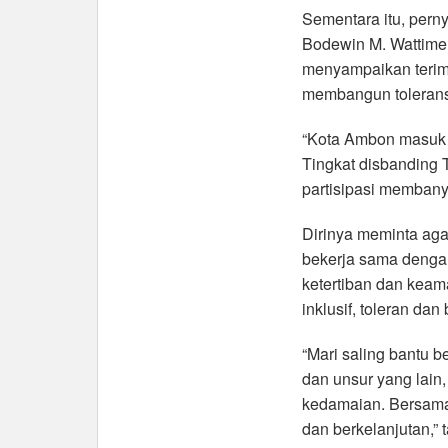
Sementara itu, pern
Bodewin M. Wattimen
menyampaikan terima
membangun tolerans
“Kota Ambon masuk 1
Tingkat disbanding 
partisipasi membanyu
Dirinya meminta aga
bekerja sama denga
ketertiban dan ke
inklusif, toleran dan
“Mari saling bantu
dan unsur yang lain
kedamaian. Bersama 
dan berkelanjutan,” 