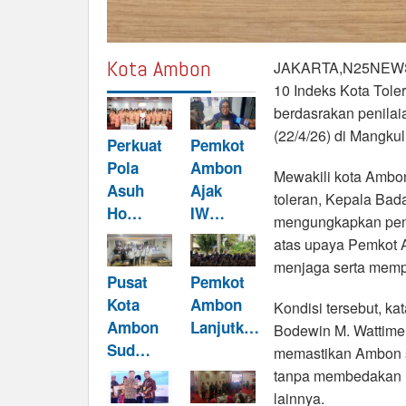
Kota Ambon
JAKARTA,N25NEWS.i
10 Indeks Kota Tole
berdasrakan penilai
(22/4/26) di Mangkul
Perkuat
Pemkot
Pola
Ambon
Mewakili kota Ambo
Asuh
Ajak
toleran, Kepala Bad
Ho…
IW…
mengungkapkan peng
atas upaya Pemkot 
menjaga serta memper
Pusat
Pemkot
Kota
Ambon
Kondisi tersebut, kat
Ambon
Lanjutk…
Bodewin M. Wattime
Sud…
memastikan Ambon s
tanpa membedakan la
lainnya.