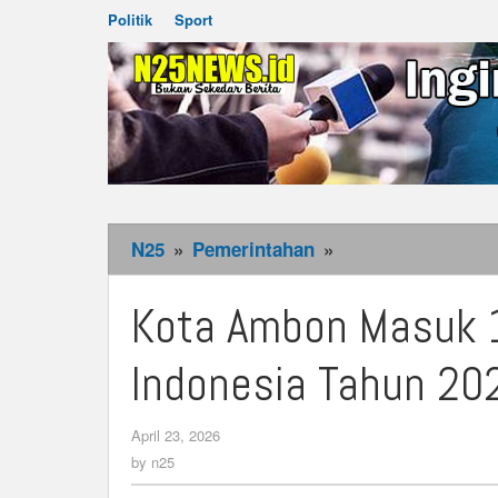
Politik
Sport
N25
»
Pemerintahan
»
Kota
Ambon
Masuk
Kota Ambon Masuk 1
10
Besar
Indonesia Tahun 20
Kota
Toleran
April 23, 2026
by
Di
n25
by
n25
Indonesia