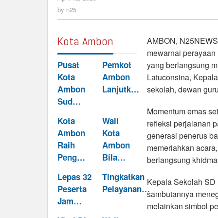
Refleksi
n25
by
n25
dan
Harapan
Menuju
Kota Ambon
AMBON, N25NEWS.id
Masa
mewarnai perayaan 
Depan
Pusat
Pemkot
yang berlangsung mer
Kota
Ambon
Latuconsina, Kepal
Ambon
Lanjutk…
sekolah, dewan guru,
Sud…
Momentum emas seten
Kota
Wali
refleksi perjalanan
Ambon
Kota
generasi penerus ba
Raih
Ambon
memeriahkan acara, 
Peng…
Bila…
berlangsung khidma
Lepas 32
Tingkatkan
Kepala Sekolah SD I
Peserta
Pelayanan…
sambutannya menega
Jam…
melainkan simbol pe