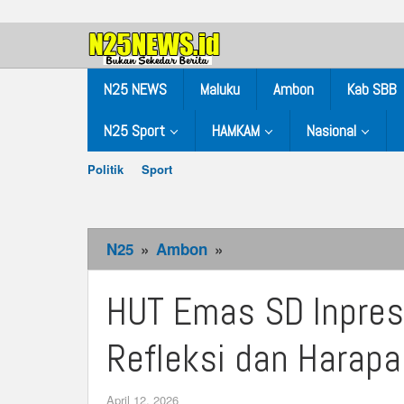
Skip
to
content
N25 NEWS
Maluku
Ambon
Kab SBB
N25 Sport
HAMKAM
Nasional
Politik
Sport
N25
»
Ambon
»
HUT
Emas
SD
HUT Emas SD Inpre
Inpres
21
Refleksi dan Harap
Ambon,
Momentum
April 12, 2026
by