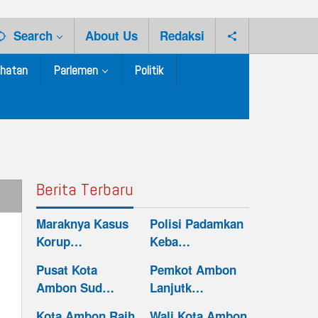
Search
About Us
Redaksi
hatan
Parlemen
Politik
Berita Terbaru
Maraknya Kasus
Polisi Padamkan
Korup…
Keba…
Pusat Kota
Pemkot Ambon
Ambon Sud…
Lanjutk…
Kota Ambon Raih
Wali Kota Ambon