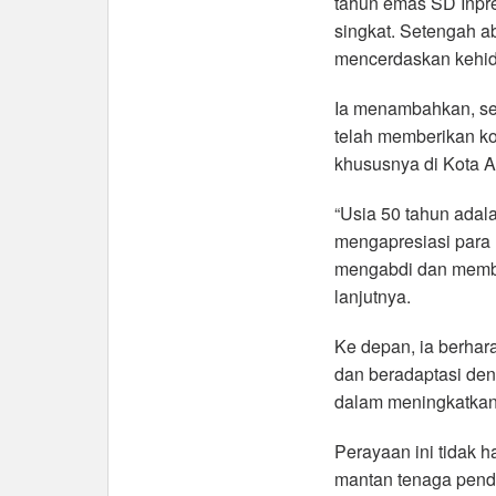
tahun emas SD Inpr
singkat. Setengah ab
mencerdaskan kehid
Ia menambahkan, sej
telah memberikan ko
khususnya di Kota 
“Usia 50 tahun ada
mengapresiasi para 
mengabdi dan memba
lanjutnya.
Ke depan, ia berhar
dan beradaptasi den
dalam meningkatkan 
Perayaan ini tidak h
mantan tenaga pendid