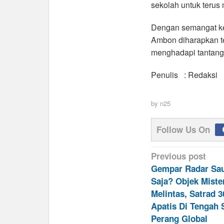
sekolah untuk terus
Dengan semangat ke
Ambon diharapkan te
menghadapi tantang
Penulis : Redaksi
by
n25
Follow Us On
Post
Previous post
navigation
Gempar Radar Sa
Saja? Objek Miste
Melintas, Satrad 3
Apatis Di Tengah S
Perang Global