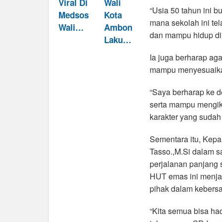
Viral Di
Wali
“Usia 50 tahun ini b
Medsos
Kota
mana sekolah ini tel
Wali…
Ambon
dan mampu hidup di 
Laku…
Ia juga berharap ag
mampu menyesuaika
“Saya berharap ke d
serta mampu mengiku
karakter yang sudah
Sementara itu, Kepa
Tasso.,M.Si dalam 
perjalanan panjang
HUT emas ini menj
pihak dalam kebers
“Kita semua bisa had