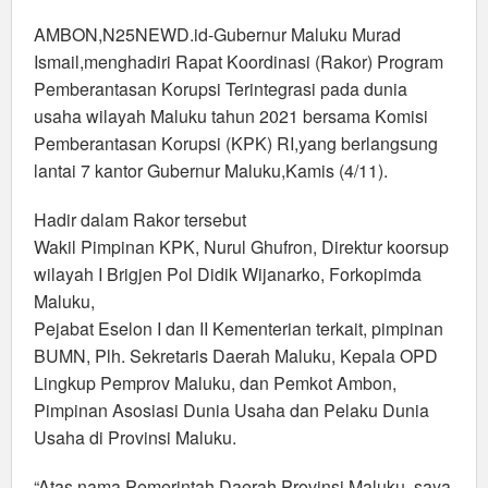
Pemberantasan
Korupsi
AMBON,N25NEWD.id-Gubernur Maluku Murad
Terintegrasi
Ismail,menghadiri Rapat Koordinasi (Rakor) Program
Bersama
Pemberantasan Korupsi Terintegrasi pada dunia
KPK
usaha wilayah Maluku tahun 2021 bersama Komisi
Pemberantasan Korupsi (KPK) RI,yang berlangsung
lantai 7 kantor Gubernur Maluku,Kamis (4/11).
Hadir dalam Rakor tersebut
Wakil Pimpinan KPK, Nurul Ghufron, Direktur koorsup
wilayah I Brigjen Pol Didik Wijanarko, Forkopimda
Maluku,
Pejabat Eselon I dan II Kementerian terkait, pimpinan
BUMN, Plh. Sekretaris Daerah Maluku, Kepala OPD
Lingkup Pemprov Maluku, dan Pemkot Ambon,
Pimpinan Asosiasi Dunia Usaha dan Pelaku Dunia
Usaha di Provinsi Maluku.
“Atas nama Pemerintah Daerah Provinsi Maluku, saya