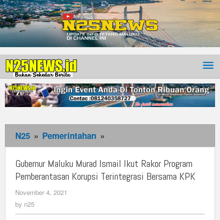
N25
»
Pemerintahan
»
Gubernur
Maluku
Murad
Gubernur Maluku Murad Ismail Ikut Rakor Program
Ismail
Pemberantasan Korupsi Terintegrasi Bersama KPK
Ikut
November 4, 2021
by
Rakor
n25
by
n25
Program