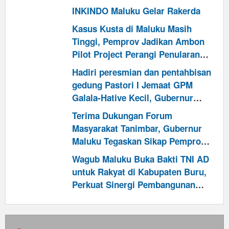
INKINDO Maluku Gelar Rakerda
Kasus Kusta di Maluku Masih
Tinggi, Pemprov Jadikan Ambon
Pilot Project Perangi Penularan
dan Hapus Stigma
Hadiri peresmian dan pentahbisan
gedung Pastori I Jemaat GPM
Galala-Hative Kecil, Gubernur
Maluku: Jadikanlah Sebagai
Terima Dukungan Forum
“Laboratorium Kasih”
Masyarakat Tanimbar, Gubernur
Maluku Tegaskan Sikap Pemprov
Tetap Konsisten Kawal Investasi
Wagub Maluku Buka Bakti TNI AD
Blok Masela untuk Kesejahteraan
untuk Rakyat di Kabupaten Buru,
Rakyat
Perkuat Sinergi Pembangunan
Daerah