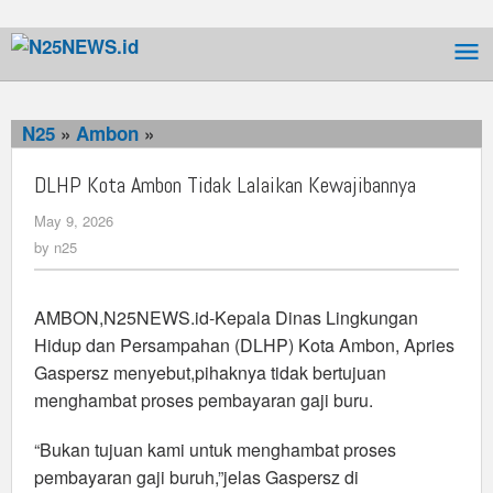
Skip
to
content
N25
»
Ambon
»
DLHP
Kota
DLHP Kota Ambon Tidak Lalaikan Kewajibannya
Ambon
Tidak
May 9, 2026
by
Lalaikan
n25
by
n25
Kewajibannya
AMBON,N25NEWS.id-Kepala Dinas Lingkungan
Hidup dan Persampahan (DLHP) Kota Ambon, Apries
Gaspersz menyebut,pihaknya tidak bertujuan
menghambat proses pembayaran gaji buru.
“Bukan tujuan kami untuk menghambat proses
pembayaran gaji buruh,”jelas Gaspersz di