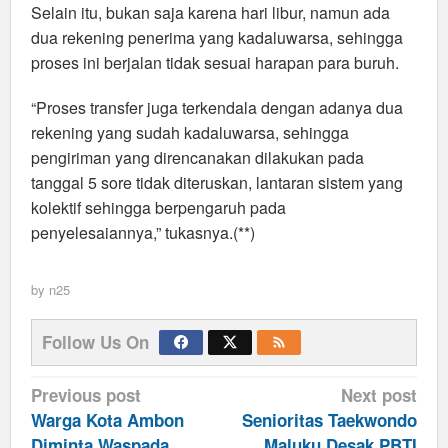
Selain itu, bukan saja karena hari libur, namun ada
dua rekening penerima yang kadaluwarsa, sehingga
proses ini berjalan tidak sesuai harapan para buruh.
“Proses transfer juga terkendala dengan adanya dua
rekening yang sudah kadaluwarsa, sehingga
pengiriman yang direncanakan dilakukan pada
tanggal 5 sore tidak diteruskan, lantaran sistem yang
kolektif sehingga berpengaruh pada
penyelesaiannya,” tukasnya.(**)
by
n25
Follow Us On
Post
Previous post
Next post
navigation
Warga Kota Ambon
Senioritas Taekwondo
Diminta Waspada
Maluku Desak PBTI