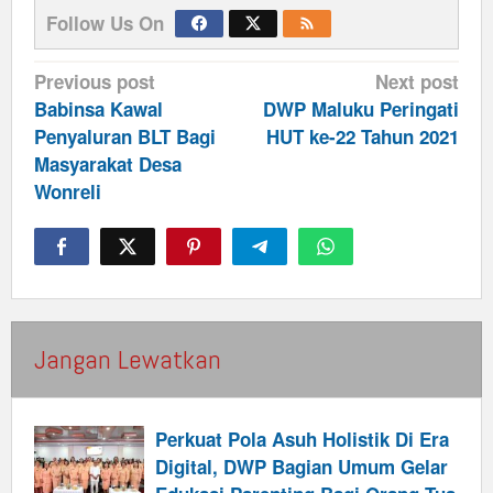
Follow Us On
Post
Previous post
Next post
navigation
Babinsa Kawal
DWP Maluku Peringati
Penyaluran BLT Bagi
HUT ke-22 Tahun 2021
Masyarakat Desa
Wonreli
Jangan Lewatkan
Perkuat Pola Asuh Holistik Di Era
Digital, DWP Bagian Umum Gelar