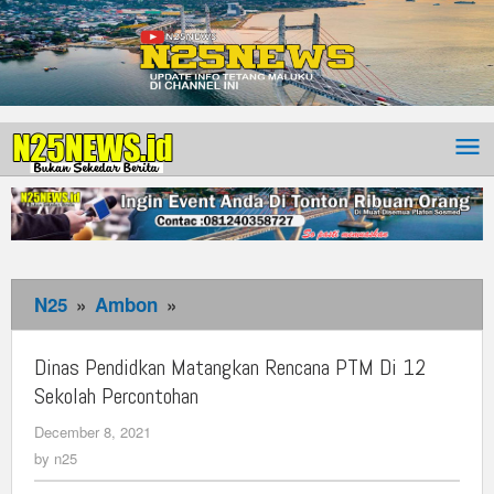
N25
»
Ambon
»
Dinas
Pendidkan
Matangkan
Dinas Pendidkan Matangkan Rencana PTM Di 12
Rencana
Sekolah Percontohan
PTM
December 8, 2021
by
Di
n25
by
n25
12