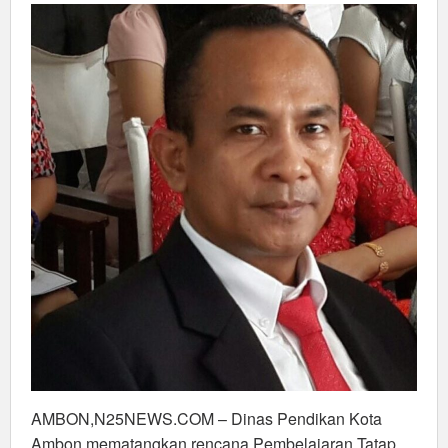
Sekolah
Percontohan
AMBON,N25NEWS.COM – Dinas Pendikan Kota
Ambon mematangkan rencana Pembelajaran Tatap